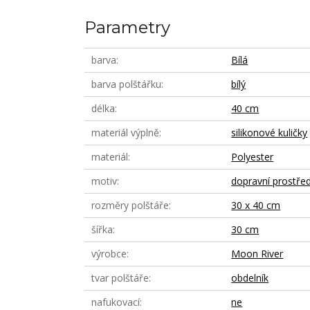
Parametry
barva
Bílá
barva polštářku
bílý
délka
40 cm
materiál výplně
silikonové kuličky
materiál
Polyester
motiv
dopravní prostře
rozměry polštáře
30 x 40 cm
šířka
30 cm
výrobce
Moon River
tvar polštáře
obdelník
nafukovací
ne