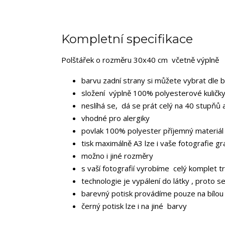
Kompletní specifikace
Polštářek o rozměru 30x40 cm včetně výplně
barvu zadní strany si můžete vybrat dle 
složení výplně 100% polyesterové kuličky
neslíhá se, dá se prát celý na 40 stupňů 
vhodné pro alergiky
povlak 100% polyester příjemný materiál
tisk maximálně A3 lze i vaše fotografie gr
možno i jiné rozměry
s vaší fotografií vyrobíme celý komplet tr
technologie je vypálení do látky , proto s
barevný potisk provádíme pouze na bílou
černý potisk lze i na jiné barvy