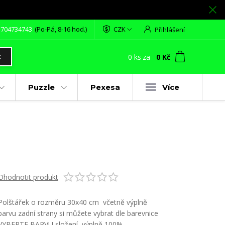
 704734743
(Po-Pá, 8-16 hod.)
CZK
Přihlášení
0
ks
za
0 Kč
t
Puzzle
Pexesa
Více
Ohodnotit produkt
Polštářek o rozměru 30x40 cm včetně výplně
barvu zadní strany si můžete vybrat dle barevnice
VYBERTE BARVU složení výplně 100%