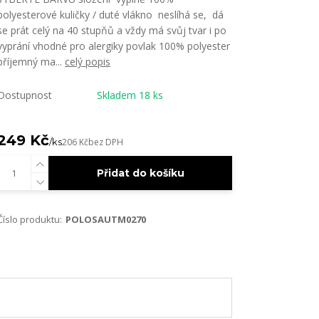
polyesterové kuličky / duté vlákno neslíhá se, dá
se prát celý na 40 stupňů a vždy má svůj tvar i po
vyprání vhodné pro alergiky povlak 100% polyester
příjemný ma...
celý popis
Dostupnost
Skladem 18 ks
249 Kč
/
ks
206 Kč
bez DPH
Přidat do košíku
Číslo produktu:
POLOSAUTM0270