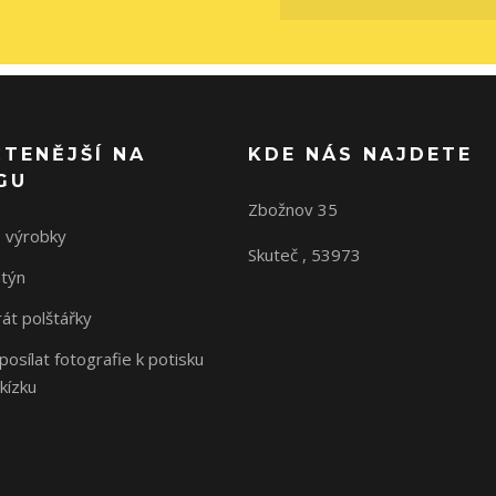
ČTENĚJŠÍ NA
KDE NÁS NAJDETE
GU
Zbožnov 35
 výrobky
Skuteč , 53973
ntýn
rát polštářky
osílat fotografie k potisku
kízku