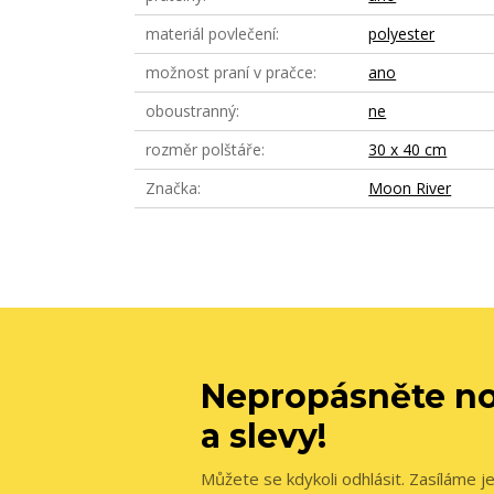
materiál povlečení
polyester
možnost praní v pračce
ano
oboustranný
ne
rozměr polštáře
30 x 40 cm
Značka
Moon River
Nepropásněte no
a slevy!
Můžete se kdykoli odhlásit. Zasíláme j