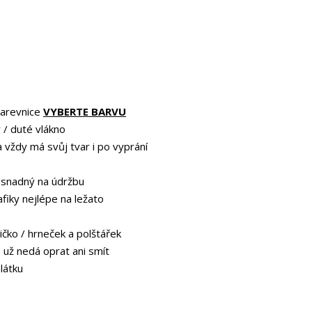
barevnice
VYBERTE BARVU
 / duté vlákno
a vždy má svůj tvar i po vyprání
 snadný na údržbu
afiky nejlépe na ležato
ičko / hrneček a polštářek
e už nedá oprat ani smít
 látku