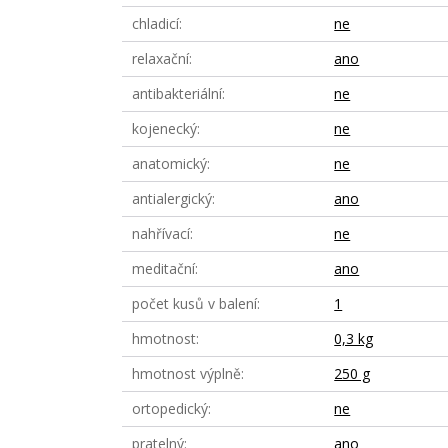
chladicí
ne
relaxační
ano
antibakteriální
ne
kojenecký
ne
anatomický
ne
antialergický
ano
nahřívací
ne
meditační
ano
počet kusů v balení
1
hmotnost
0,3 kg
hmotnost výplně
250 g
ortopedický
ne
pratelný
ano