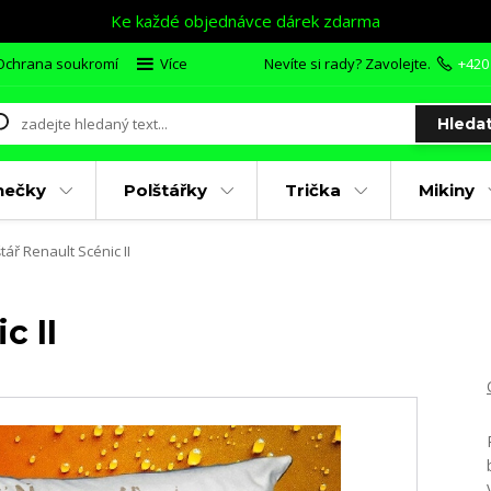
Ke každé objednávce dárek zdarma
Ochrana soukromí
Více
Nevíte si rady? Zavolejte.
+420
Hleda
nečky
Polštářky
Trička
Mikiny
tář Renault Scénic II
c II