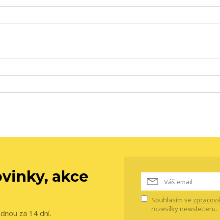
vinky, akce
Souhlasím se
zpracová
rozesílky newsletteru.
ednou za 14 dní.