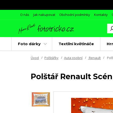
O nás
Jak nakupovat
Obchodní podmínky
Kontakty
Foto dárky
Textilní květináče
Hr
Úvod
Polštářky
Auta osobní
Renault
Polš
Polštář Renault Scéni