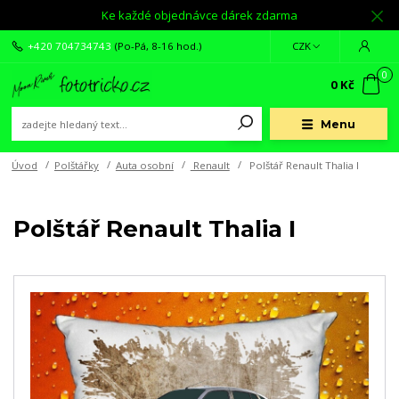
Ke každé objednávce dárek zdarma
+420 704734743
(Po-Pá, 8-16 hod.)
CZK
0
0 Kč
Menu
Úvod
Polštářky
Auta osobní
Renault
Polštář Renault Thalia I
Polštář Renault Thalia I