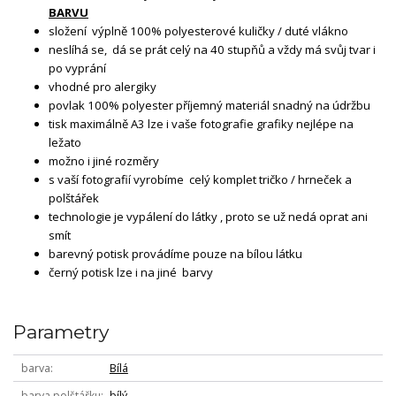
BARVU
složení výplně 100% polyesterové kuličky / duté vlákno
neslíhá se, dá se prát celý na 40 stupňů a vždy má svůj tvar i
po vyprání
vhodné pro alergiky
povlak 100% polyester příjemný materiál snadný na údržbu
tisk maximálně A3 lze i vaše fotografie grafiky nejlépe na
ležato
možno i jiné rozměry
s vaší fotografií vyrobíme celý komplet tričko / hrneček a
polštářek
technologie je vypálení do látky , proto se už nedá oprat ani
smít
barevný potisk provádíme pouze na bílou látku
černý potisk lze i na jiné barvy
Parametry
barva
Bílá
barva polštářku
bílý