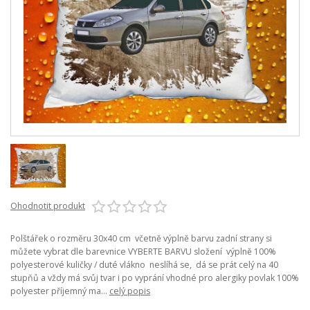
Ohodnotit produkt
Polštářek o rozměru 30x40 cm včetně výplně barvu zadní strany si
můžete vybrat dle barevnice VYBERTE BARVU složení výplně 100%
polyesterové kuličky / duté vlákno neslíhá se, dá se prát celý na 40
stupňů a vždy má svůj tvar i po vyprání vhodné pro alergiky povlak 100%
polyester příjemný ma...
celý popis