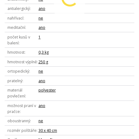
antialergický
ano
nahřívací
ne
meditační
ano
počet kusů v
1
balení
hmotnost
0,3 kg
hmotnost výplně
250 g
ortopedický
ne
pratelný
ano
materiál
polyester
povlečení
možnost praní v
ano
pračce
oboustranný
ne
rozměr polštáře
30 x 40 cm