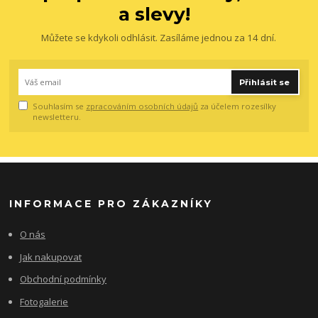
a slevy!
Můžete se kdykoli odhlásit. Zasíláme jednou za 14 dní.
Přihlásit se
Souhlasím se
zpracováním osobních údajů
za účelem rozesílky
newsletteru.
INFORMACE PRO ZÁKAZNÍKY
O nás
Jak nakupovat
Obchodní podmínky
Fotogalerie