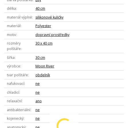
délka
40 cm
materiál výplně
silikonové kuličky
materiál
Polyester
motiv
dopravní prostředky
rozměry
30 x 40 cm
polštáře
šířka
30 cm
výrobce
Moon River
tvar polštáře
obdelník
nafukovací
ne
chladicí
ne
relaxační
ano
antibakteriální
ne
kojenecký
ne
anatomický
ne