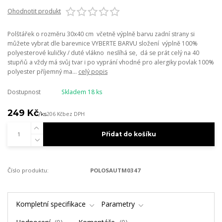
Ohodnotit produkt
Polštářek o rozměru 30x40 cm včetně výplně barvu zadní strany si
můžete vybrat dle barevnice VYBERTE BARVU složení výplně 100%
polyesterové kuličky / duté vlákno neslíhá se, dá se prát celý na 40
stupňů a vždy má svůj tvar i po vyprání vhodné pro alergiky povlak 100%
polyester příjemný ma...
celý popis
Dostupnost
Skladem 18 ks
249 Kč
/
ks
206 Kč
bez DPH
Přidat do košíku
Číslo produktu:
POLOSAUTM0347
Kompletní specifikace
Parametry