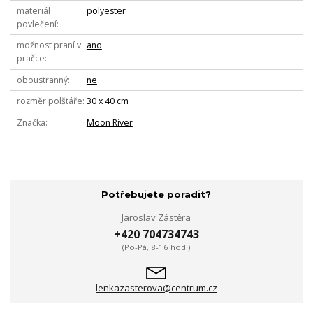
materiál
polyester
povlečení
možnost praní v
ano
pračce
oboustranný
ne
rozměr polštáře
30 x 40 cm
Značka
Moon River
Potřebujete poradit?
Jaroslav Zástěra
+420 704734743
(Po-Pá, 8-16 hod.)
lenkazasterova@centrum.cz