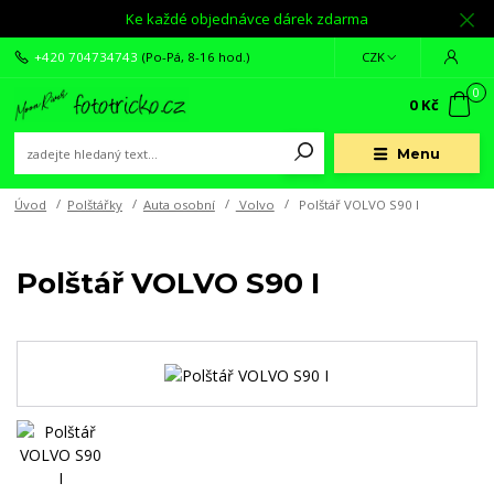
Ke každé objednávce dárek zdarma
+420 704734743
(Po-Pá, 8-16 hod.)
CZK
0
0 Kč
Menu
Úvod
Polštářky
Auta osobní
Volvo
Polštář VOLVO S90 I
Polštář VOLVO S90 I