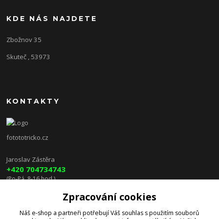
KDE NÁS NAJDETE
Zbožnov 35
Skuteč , 53973
KONTAKTY
fotototricko.cz
Jaroslav Zástěra
+420 704734743
(Po-Pá, 8-16 hod.)
Zpracování cookies
lenkazasterova@centrum.cz
Náš e-shop a partneři potřebují Váš
souhlas
s použitím souborů