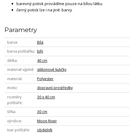
barevný potisk provádíme pouze na bílou látku
černý potisk lze i na jiné barvy
Parametry
barva
Bílá
barva polštářku
bílý
délka
40 cm
materiál výplně
silikonové kuličky
materiál
Polyester
motiv
dopravní prostředky
rozměry
30 x 40 cm
polštáře
šířka
30 cm
výrobce
Moon River
tvar polštáře
obdelník