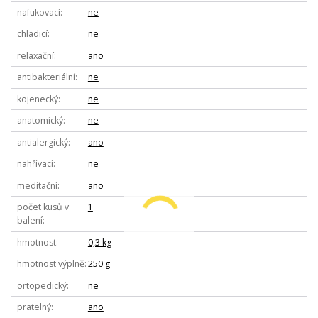
nafukovací
ne
chladicí
ne
relaxační
ano
antibakteriální
ne
kojenecký
ne
anatomický
ne
antialergický
ano
nahřívací
ne
meditační
ano
počet kusů v
1
balení
hmotnost
0,3 kg
hmotnost výplně
250 g
ortopedický
ne
pratelný
ano