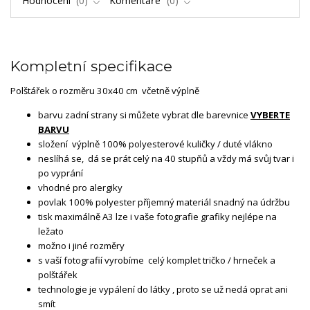
Hodnocení
0
Komentáře
0
Kompletní specifikace
Polštářek o rozměru 30x40 cm včetně výplně
barvu zadní strany si můžete vybrat dle barevnice
VYBERTE
BARVU
složení výplně 100% polyesterové kuličky / duté vlákno
neslíhá se, dá se prát celý na 40 stupňů a vždy má svůj tvar i
po vyprání
vhodné pro alergiky
povlak 100% polyester příjemný materiál snadný na údržbu
tisk maximálně A3 lze i vaše fotografie grafiky nejlépe na
ležato
možno i jiné rozměry
s vaší fotografií vyrobíme celý komplet tričko / hrneček a
polštářek
technologie je vypálení do látky , proto se už nedá oprat ani
smít