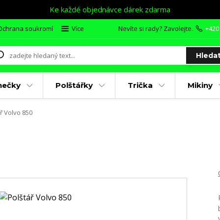
Ke každé objednávce dárek zdarma
Ochrana soukromí
Více
Nevíte si rady? Zavolejte.
+420
Hleda
nečky
Polštářky
Trička
Mikiny
ř Volvo 850