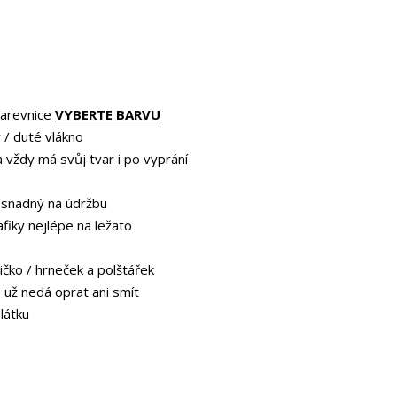
barevnice
VYBERTE BARVU
 / duté vlákno
a vždy má svůj tvar i po vyprání
 snadný na údržbu
afiky nejlépe na ležato
ičko / hrneček a polštářek
e už nedá oprat ani smít
 látku