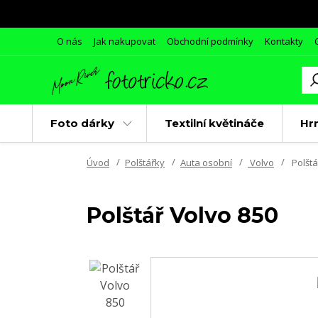
O nás
Jak nakupovat
Obchodní podmínky
Kontakty
Foto dárky
Textilní květináče
Hr
Úvod
Polštářky
Auta osobní
Volvo
Polštá
Polštář Volvo 850