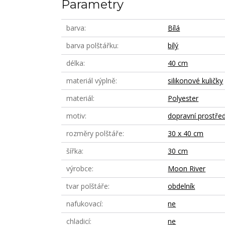
Parametry
barva
Bílá
barva polštářku
bílý
délka
40 cm
materiál výplně
silikonové kuličky
materiál
Polyester
motiv
dopravní prostře
rozměry polštáře
30 x 40 cm
šířka
30 cm
výrobce
Moon River
tvar polštáře
obdelník
nafukovací
ne
chladicí
ne