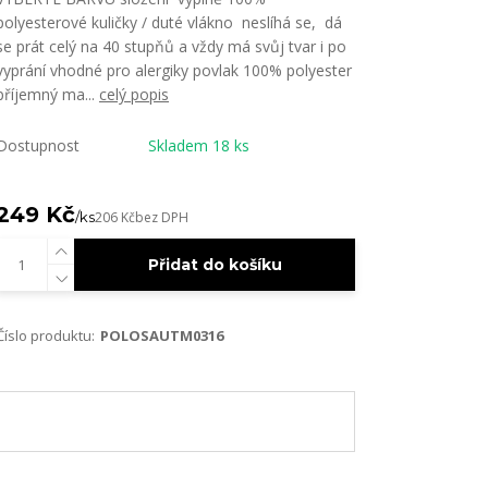
polyesterové kuličky / duté vlákno neslíhá se, dá
se prát celý na 40 stupňů a vždy má svůj tvar i po
vyprání vhodné pro alergiky povlak 100% polyester
příjemný ma...
celý popis
Dostupnost
Skladem 18 ks
249 Kč
/
ks
206 Kč
bez DPH
Přidat do košíku
Číslo produktu:
POLOSAUTM0316