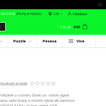
 704734743
(Po-Pá, 8-16 hod.)
CZK
Přihlášení
0
ks
za
0 Kč
t
Puzzle
Pexesa
Více
Ohodnotit produkt
Polštářek o rozměru 30x40 cm včetně výplně
barvu zadní strany si můžete vybrat dle barevnice
VYBERTE BARVU složení výplně 100%