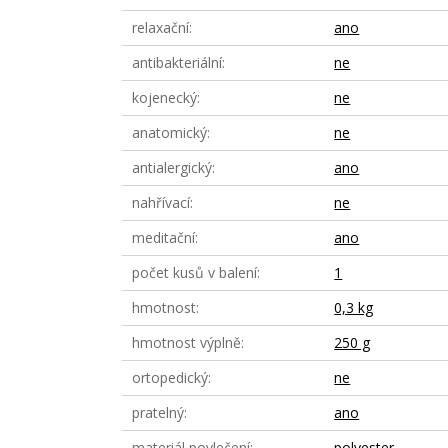
relaxační
ano
antibakteriální
ne
kojenecký
ne
anatomický
ne
antialergický
ano
nahřívací
ne
meditační
ano
počet kusů v balení
1
hmotnost
0,3 kg
hmotnost výplně
250 g
ortopedický
ne
pratelný
ano
materiál povlečení
polyester