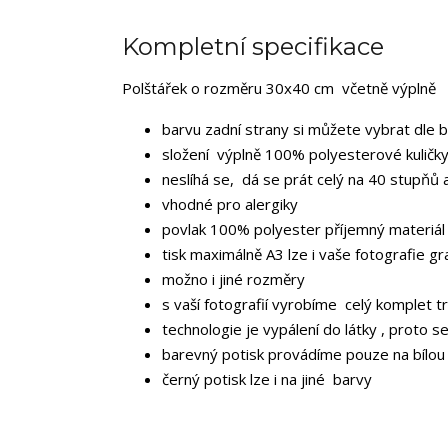
Kompletní specifikace
Polštářek o rozměru 30x40 cm včetně výplně
barvu zadní strany si můžete vybrat dle 
složení výplně 100% polyesterové kuličky
neslíhá se, dá se prát celý na 40 stupňů 
vhodné pro alergiky
povlak 100% polyester příjemný materiál
tisk maximálně A3 lze i vaše fotografie gr
možno i jiné rozměry
s vaší fotografií vyrobíme celý komplet tr
technologie je vypálení do látky , proto s
barevný potisk provádíme pouze na bílou
černý potisk lze i na jiné barvy