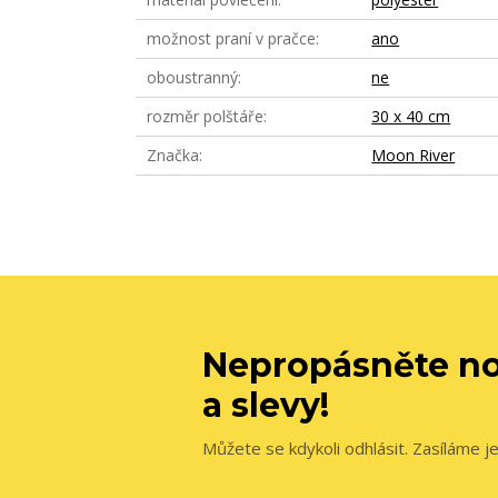
možnost praní v pračce
ano
oboustranný
ne
rozměr polštáře
30 x 40 cm
Značka
Moon River
Nepropásněte no
a slevy!
Můžete se kdykoli odhlásit. Zasíláme j