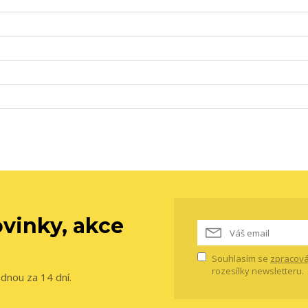
vinky, akce
Souhlasím se
zpracová
rozesílky newsletteru.
ednou za 14 dní.