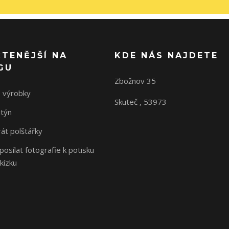
ČTENĚJŠÍ NA
KDE NÁS NAJDETE
GU
Zbožnov 35
 výrobky
Skuteč , 53973
ntýn
rát polštářky
osílat fotografie k potisku
kízku