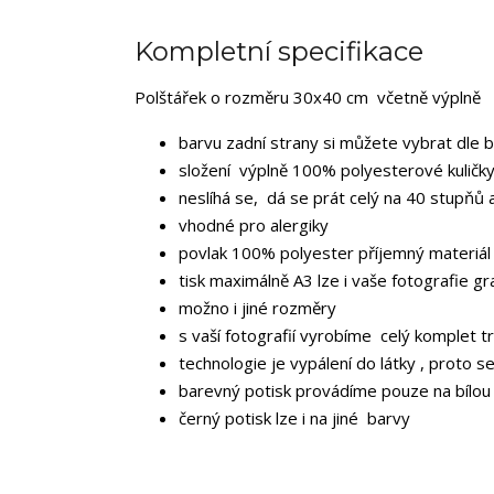
Kompletní specifikace
Polštářek o rozměru 30x40 cm včetně výplně
barvu zadní strany si můžete vybrat dle 
složení výplně 100% polyesterové kuličky
neslíhá se, dá se prát celý na 40 stupňů 
vhodné pro alergiky
povlak 100% polyester příjemný materiál
tisk maximálně A3 lze i vaše fotografie gr
možno i jiné rozměry
s vaší fotografií vyrobíme celý komplet tr
technologie je vypálení do látky , proto s
barevný potisk provádíme pouze na bílou
černý potisk lze i na jiné barvy