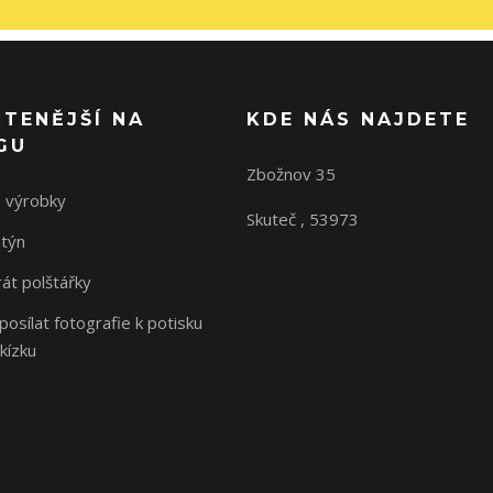
ČTENĚJŠÍ NA
KDE NÁS NAJDETE
GU
Zbožnov 35
 výrobky
Skuteč , 53973
ntýn
rát polštářky
osílat fotografie k potisku
kízku