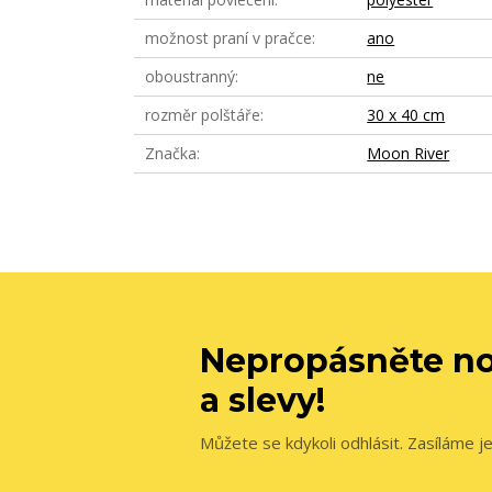
možnost praní v pračce
ano
oboustranný
ne
rozměr polštáře
30 x 40 cm
Značka
Moon River
Nepropásněte no
a slevy!
Můžete se kdykoli odhlásit. Zasíláme j