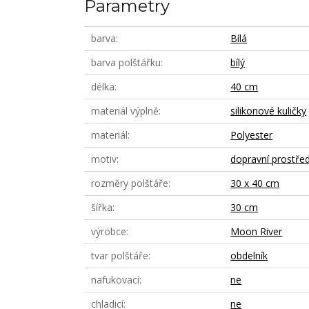
Parametry
barva
Bílá
barva polštářku
bílý
délka
40 cm
materiál výplně
silikonové kuličky
materiál
Polyester
motiv
dopravní prostře
rozměry polštáře
30 x 40 cm
šířka
30 cm
výrobce
Moon River
tvar polštáře
obdelník
nafukovací
ne
chladicí
ne