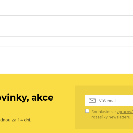
vinky, akce
Souhlasím se
zpracová
rozesílky newsletteru.
ednou za 14 dní.