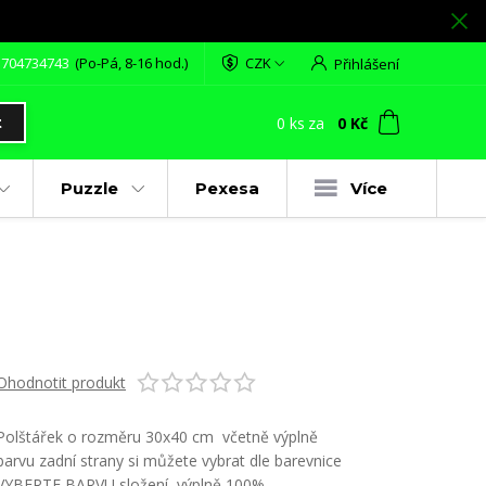
 704734743
(Po-Pá, 8-16 hod.)
CZK
Přihlášení
0
ks
za
0 Kč
t
Puzzle
Pexesa
Více
Ohodnotit produkt
Polštářek o rozměru 30x40 cm včetně výplně
barvu zadní strany si můžete vybrat dle barevnice
VYBERTE BARVU složení výplně 100%