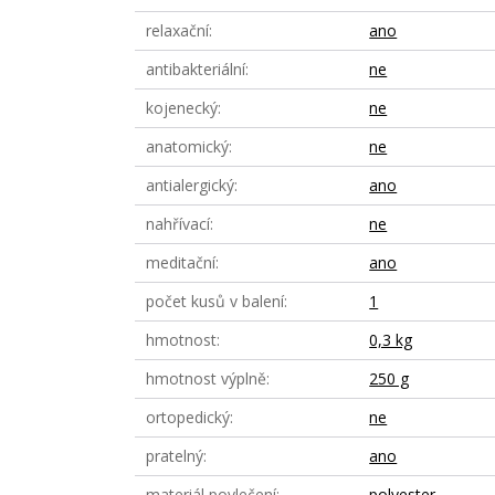
relaxační
ano
antibakteriální
ne
kojenecký
ne
anatomický
ne
antialergický
ano
nahřívací
ne
meditační
ano
počet kusů v balení
1
hmotnost
0,3 kg
hmotnost výplně
250 g
ortopedický
ne
pratelný
ano
materiál povlečení
polyester