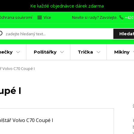
Ke každé objednávce dárek zdarma
Ochrana soukromí
Více
Nevíte si rady? Zavolejte.
+420
Hleda
nečky
Polštářky
Trička
Mikiny
ř Volvo C70 Coupé I
upé I