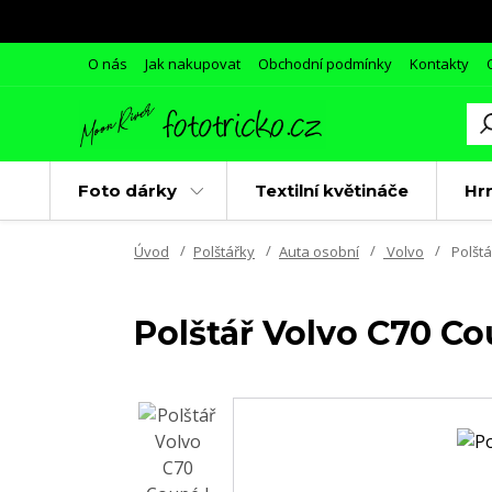
O nás
Jak nakupovat
Obchodní podmínky
Kontakty
Foto dárky
Textilní květináče
Hr
Úvod
Polštářky
Auta osobní
Volvo
Polštá
Polštář Volvo C70 Co