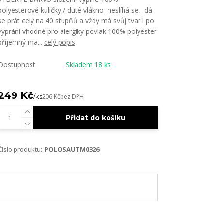
polyesterové kuličky / duté vlákno neslíhá se, dá
se prát celý na 40 stupňů a vždy má svůj tvar i po
vyprání vhodné pro alergiky povlak 100% polyester
příjemný ma...
celý popis
Dostupnost
Skladem 18 ks
249 Kč
/
ks
206 Kč
bez DPH
Přidat do košíku
Číslo produktu:
POLOSAUTM0326