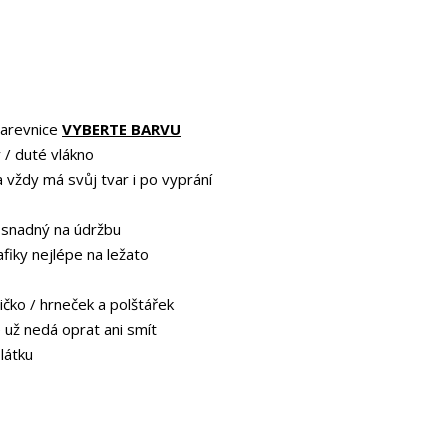
barevnice
VYBERTE BARVU
 / duté vlákno
a vždy má svůj tvar i po vyprání
 snadný na údržbu
afiky nejlépe na ležato
ičko / hrneček a polštářek
e už nedá oprat ani smít
 látku