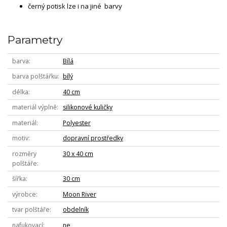
černý potisk lze i na jiné barvy
Parametry
barva
Bílá
barva polštářku
bílý
délka
40 cm
materiál výplně
silikonové kuličky
materiál
Polyester
motiv
dopravní prostředky
rozměry
30 x 40 cm
polštáře
šířka
30 cm
výrobce
Moon River
tvar polštáře
obdelník
nafukovací
ne