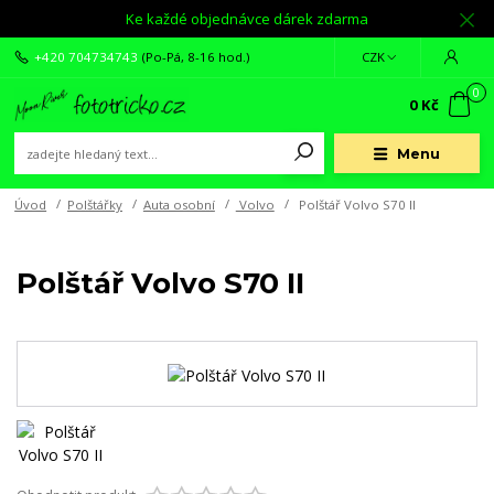
Ke každé objednávce dárek zdarma
+420 704734743
(Po-Pá, 8-16 hod.)
CZK
0
0 Kč
Menu
Úvod
Polštářky
Auta osobní
Volvo
Polštář Volvo S70 II
Polštář Volvo S70 II