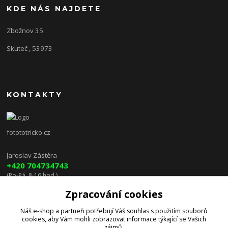
KDE NÁS NAJDETE
Zbožnov 35
Skuteč , 53973
KONTAKTY
fotototricko.cz
Jaroslav Zástěra
+420 704734743
(Po-Pá, 8-16 hod.)
Zpracování cookies
lenkazasterova@centrum.cz
Náš e-shop a partneři potřebují Váš
souhlas
s použitím souborů
cookies, aby Vám mohli zobrazovat informace týkající se Vašich
zájmů.