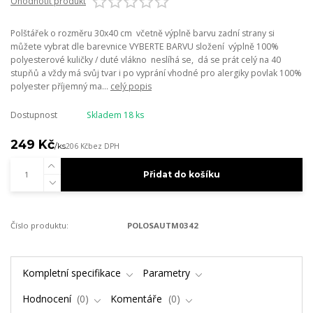
Ohodnotit produkt
Polštářek o rozměru 30x40 cm včetně výplně barvu zadní strany si
můžete vybrat dle barevnice VYBERTE BARVU složení výplně 100%
polyesterové kuličky / duté vlákno neslíhá se, dá se prát celý na 40
stupňů a vždy má svůj tvar i po vyprání vhodné pro alergiky povlak 100%
polyester příjemný ma...
celý popis
Dostupnost
Skladem 18 ks
249 Kč
/
ks
206 Kč
bez DPH
Přidat do košíku
Číslo produktu:
POLOSAUTM0342
Kompletní specifikace
Parametry
Hodnocení
0
Komentáře
0