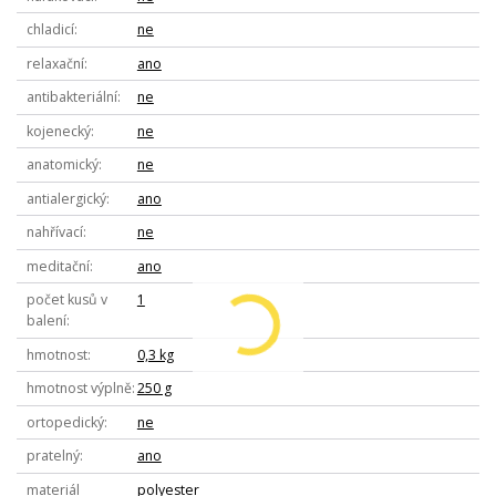
chladicí
ne
relaxační
ano
antibakteriální
ne
kojenecký
ne
anatomický
ne
antialergický
ano
nahřívací
ne
meditační
ano
počet kusů v
1
balení
hmotnost
0,3 kg
hmotnost výplně
250 g
ortopedický
ne
pratelný
ano
materiál
polyester