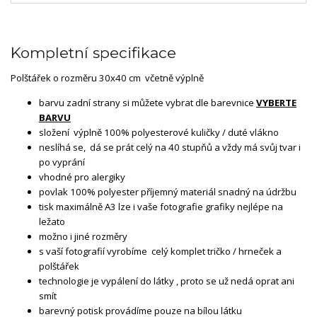
Kompletní specifikace
Polštářek o rozměru 30x40 cm včetně výplně
barvu zadní strany si můžete vybrat dle barevnice
VYBERTE
BARVU
složení výplně 100% polyesterové kuličky / duté vlákno
neslíhá se, dá se prát celý na 40 stupňů a vždy má svůj tvar i
po vyprání
vhodné pro alergiky
povlak 100% polyester příjemný materiál snadný na údržbu
tisk maximálně A3 lze i vaše fotografie grafiky nejlépe na
ležato
možno i jiné rozměry
s vaší fotografií vyrobíme celý komplet tričko / hrneček a
polštářek
technologie je vypálení do látky , proto se už nedá oprat ani
smít
barevný potisk provádíme pouze na bílou látku