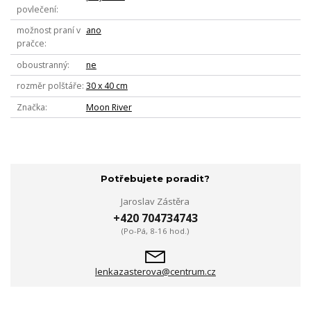
povlečení
možnost praní v
ano
pračce
oboustranný
ne
rozměr polštáře
30 x 40 cm
Značka
Moon River
Potřebujete poradit?
Jaroslav Zástěra
+420 704734743
(Po-Pá, 8-16 hod.)
lenkazasterova@centrum.cz