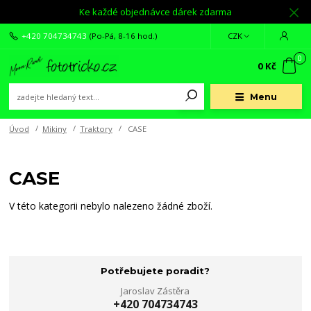
Ke každé objednávce dárek zdarma
+420 704734743
(Po-Pá, 8-16 hod.)
CZK
0
0 Kč
Menu
Úvod
Mikiny
Traktory
CASE
CASE
V této kategorii nebylo nalezeno žádné zboží.
Potřebujete poradit?
Jaroslav Zástěra
+420 704734743