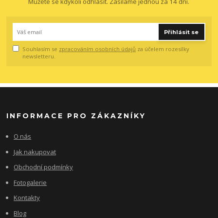
Můžete se kdykoli odhlásit. Zasíláme jednou za 14 dní.
Přihlásit se
Souhlasím se
zpracováním osobních údajů
za účelem rozesílky
newsletteru.
INFORMACE PRO ZÁKAZNÍKY
O nás
Jak nakupovat
Obchodní podmínky
Fotogalerie
Kontakty
Blog