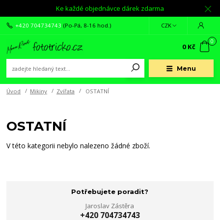
Ke každé objednávce dárek zdarma
+420 704734743
(Po-Pá, 8-16 hod.)
CZK
0
0 Kč
Menu
Úvod
Mikiny
Zvířata
OSTATNÍ
OSTATNÍ
V této kategorii nebylo nalezeno žádné zboží.
Potřebujete poradit?
Jaroslav Zástěra
+420 704734743