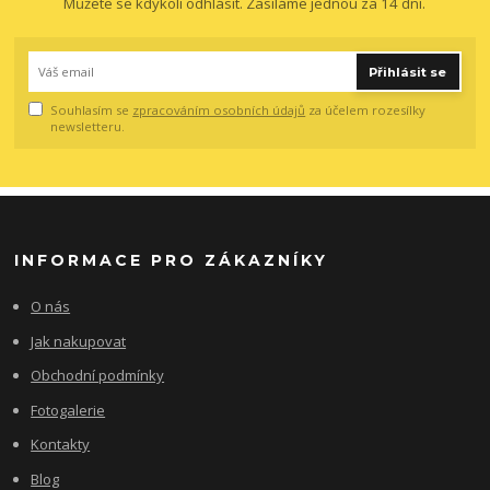
Můžete se kdykoli odhlásit. Zasíláme jednou za 14 dní.
Přihlásit se
Souhlasím se
zpracováním osobních údajů
za účelem rozesílky
newsletteru.
INFORMACE PRO ZÁKAZNÍKY
O nás
Jak nakupovat
Obchodní podmínky
Fotogalerie
Kontakty
Blog