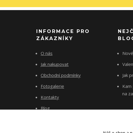
INFORMACE PRO
NEJ
ZÁKAZNÍKY
BLO
O nás
Nové
Jak nakupovat
Vale
Obchodní podmínky
Jak p
Fotogalerie
Kam p
na za
Kontakty
Blog
Náš e-shop a pa