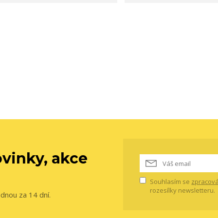
vinky, akce
Souhlasím se
zpracová
rozesílky newsletteru.
ednou za 14 dní.