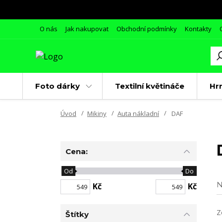
O nás
Jak nakupovat
Obchodní podmínky
Kontakty
Foto dárky
Textilní květináče
Hr
Úvod
Mikiny
Auta nákladní
DAF
Cena:
Od
Do
N
Kč
Kč
Z
Štítky