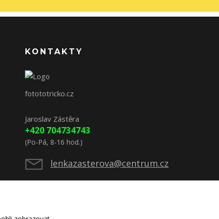
KONTAKTY
fotototricko.cz
Jaroslav Zástěra
+420 704734743
(Po-Pá, 8-16 hod.)
lenkazasterova@centrum.cz
ohli zobrazovat