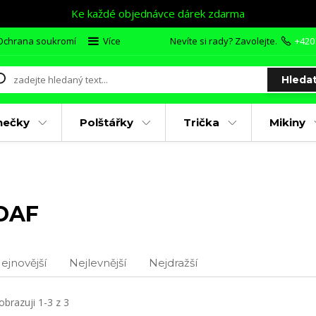
Ke každé objednávce dárek zdarma
Ochrana soukromí
Více
Nevíte si rady? Zavolejte.
+420
Hleda
nečky
Polštářky
Trička
Mikiny
DAF
ejnovější
Nejlevnější
Nejdražší
obrazuji 1-3 z 3