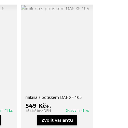
mikina s potiskem DAF XF 105
549 Kč
/
ks
em 41 ks
Skladem 41 ks
454 Kč
bez DPH
Zvolit variantu