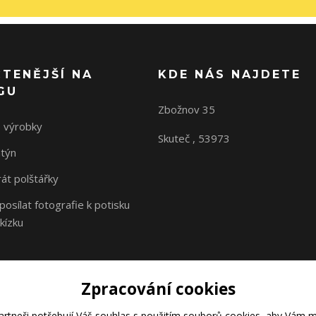
ČTENĚJŠÍ NA
KDE NÁS NAJDETE
GU
Zbožnov 35
 výrobky
Skuteč , 53973
ntýn
rát polštářky
osílat fotografie k potisku
kízku
Zpracování cookies
rtneři potřebují Váš
souhlas
s použitím souborů cookies, aby Vám m