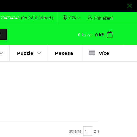
 704734743
(Po-Pá, 8-16 hod.)
CZK
Přihlášení
0
ks
za
0 Kč
t
Puzzle
Pexesa
Více
strana
z 1