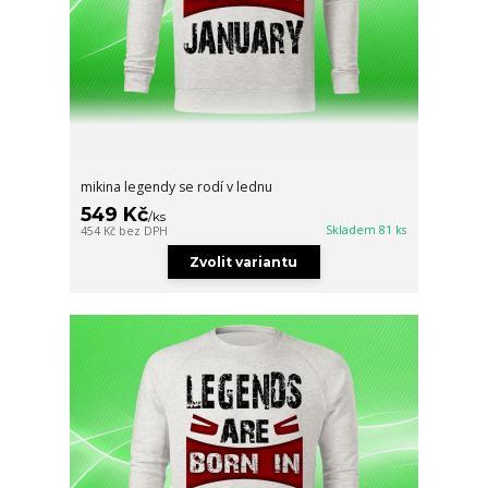
mikina legendy se rodí v lednu
549 Kč
/
ks
Skladem 81 ks
454 Kč
bez DPH
Zvolit variantu