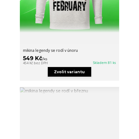
mikina legendy se rodí v únoru
549 Kč
/
ks
Skladem 81 ks
454 Kč
bez DPH
Zvolit variantu