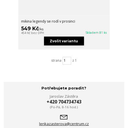
mikina legendy se rodí v prosinci
549 Kč
/
ks
Skladem 81 ks
454 Kč
bez DPH
Zvolit variantu
strana
z 1
Potřebujete poradit?
Jaroslav Zástěra
+420 704734743
(Po-Pá, 8-16 hod.)
lenkazasterova@centrum.cz