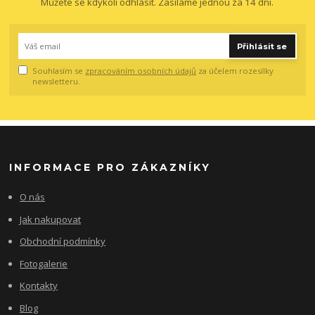
Můžete se kdykoli odhlásit. Zasíláme jednou za 14 dní.
Přihlásit se
Souhlasím se
zpracováním osobních údajů
za účelem rozesílky
newsletteru.
INFORMACE PRO ZÁKAZNÍKY
O nás
Jak nakupovat
Obchodní podmínky
Fotogalerie
Kontakty
Blog