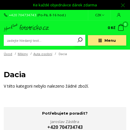
Ke každé objednávce dárek zdarma
+420 704734743
(Po-Pá, 8-16 hod.)
CZK
0
0 Kč
Menu
Úvod
Mikiny
Auta osobní
Dacia
Dacia
V této kategorii nebylo nalezeno žádné zboží.
Potřebujete poradit?
Jaroslav Zástěra
+420 704734743