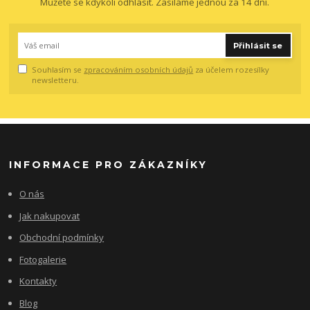
Můžete se kdykoli odhlásit. Zasíláme jednou za 14 dní.
Přihlásit se
Souhlasím se
zpracováním osobních údajů
za účelem rozesílky
newsletteru.
INFORMACE PRO ZÁKAZNÍKY
O nás
Jak nakupovat
Obchodní podmínky
Fotogalerie
Kontakty
Blog