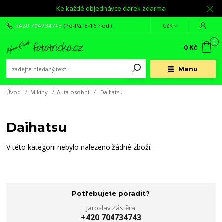
Ke každé objednávce dárek zdarma
+420 704734743
(Po-Pá, 8-16 hod.)
CZK
0
0 Kč
Menu
Úvod
Mikiny
Auta osobní
Daihatsu
Daihatsu
V této kategorii nebylo nalezeno žádné zboží.
Potřebujete poradit?
Jaroslav Zástěra
+420 704734743