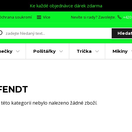
Ke každé objednávce dárek zdarma
Ochrana soukromí
Více
Nevíte si rady? Zavolejte.
+420
Hleda
nečky
Polštářky
Trička
Mikiny
FENDT
 této kategorii nebylo nalezeno žádné zboží.