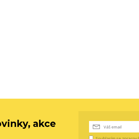
vinky, akce
Souhlasím se
zpracová