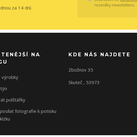
rozesílky newsletteru.
ednou za 14 dní.
ČTENĚJŠÍ NA
KDE NÁS NAJDETE
GU
Zbožnov 35
 výrobky
Skuteč , 53973
ntýn
rát polštářky
osílat fotografie k potisku
kízku