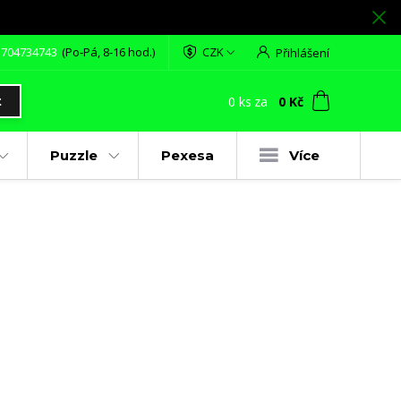
 704734743
(Po-Pá, 8-16 hod.)
CZK
Přihlášení
0
ks
za
0 Kč
t
Puzzle
Pexesa
Více