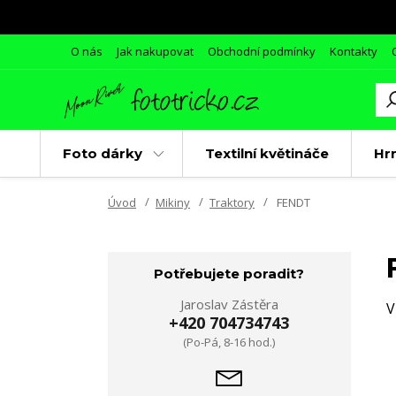
O nás
Jak nakupovat
Obchodní podmínky
Kontakty
Foto dárky
Textilní květináče
Hr
Úvod
Mikiny
Traktory
FENDT
Potřebujete poradit?
Jaroslav Zástěra
V
+420 704734743
(Po-Pá, 8-16 hod.)