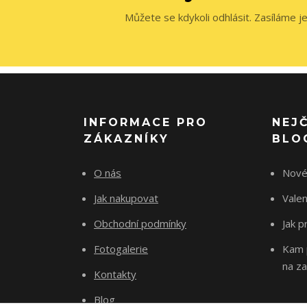
Můžete se kdykoli odhlásit. Zasíláme j
INFORMACE PRO
NEJ
ZÁKAZNÍKY
BLO
O nás
Nové
Jak nakupovat
Vale
Obchodní podmínky
Jak p
Fotogalerie
Kam p
na za
Kontakty
Blog