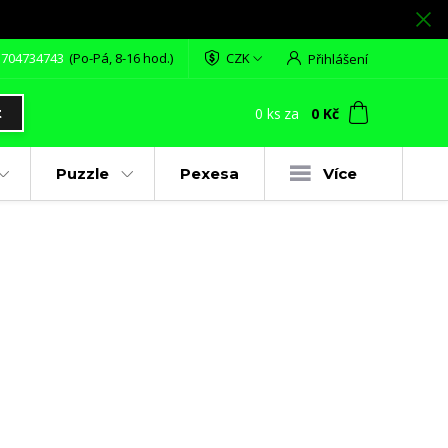
 704734743
(Po-Pá, 8-16 hod.)
CZK
Přihlášení
0
ks
za
0 Kč
t
Puzzle
Pexesa
Více