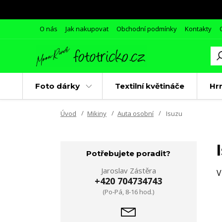
O nás
Jak nakupovat
Obchodní podmínky
Kontakty
Foto dárky
Textilní květináče
Hr
Úvod
Mikiny
Auta osobní
Isuzu
Potřebujete poradit?
Jaroslav Zástěra
V
+420 704734743
(Po-Pá, 8-16 hod.)