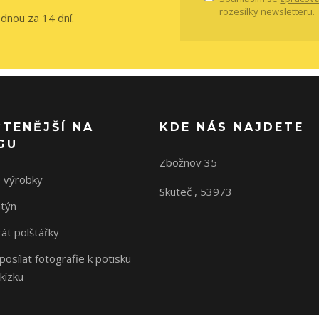
rozesílky newsletteru.
ednou za 14 dní.
ČTENĚJŠÍ NA
KDE NÁS NAJDETE
GU
Zbožnov 35
 výrobky
Skuteč , 53973
ntýn
rát polštářky
osílat fotografie k potisku
kízku