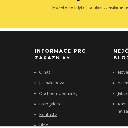
Můžete se kdykoli odhlásit. Zasíláme j
INFORMACE PRO
NEJ
ZÁKAZNÍKY
BLO
O nás
Nové
Jak nakupovat
Vale
Obchodní podmínky
Jak p
Fotogalerie
Kam p
na za
Kontakty
Blog