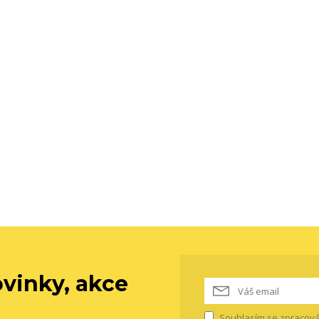
vinky, akce
Souhlasím se
zpracová