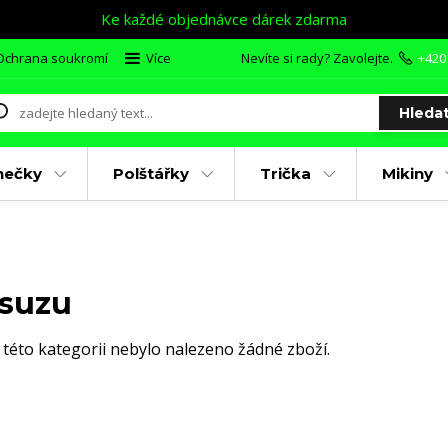
Ke každé objednávce dárek zdarma
Ochrana soukromí
Více
Nevíte si rady? Zavolejte.
+420
Hleda
nečky
Polštářky
Trička
Mikiny
Isuzu
 této kategorii nebylo nalezeno žádné zboží.