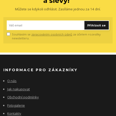
a slevy!
Můžete se kdykoli odhlásit. Zasíláme jednou za 14 dní.
Přihlásit se
Souhlasím se
zpracováním osobních údajů
za účelem rozesílky
newsletteru.
INFORMACE PRO ZÁKAZNÍKY
O nás
Jak nakupovat
Obchodní podmínky
Fotogalerie
Kontakty