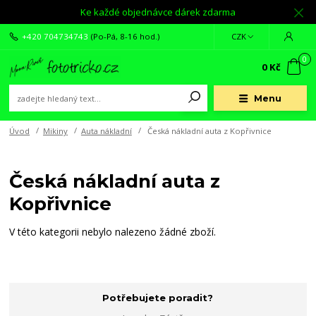
Ke každé objednávce dárek zdarma
+420 704734743
(Po-Pá, 8-16 hod.)
CZK
0
0 Kč
Menu
Úvod
Mikiny
Auta nákladní
Česká nákladní auta z Kopřivnice
Česká nákladní auta z
Kopřivnice
V této kategorii nebylo nalezeno žádné zboží.
Potřebujete poradit?