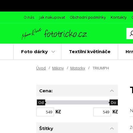
O nás
Jak nakupovat
Obchodní podmínky
Kontakty
Foto dárky
Textilní květináče
Hr
Úvod
Mikiny
Motorky
TRIUMPH
Cena:
Od
Do
N
Kč
Kč
Z
Štítky