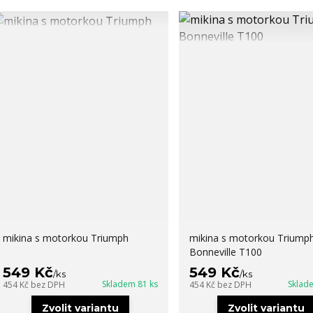
mikina s motorkou Triumph
mikina s motorkou Triump
Bonneville T100
549 Kč
549 Kč
/
ks
/
ks
Skladem 81 ks
Sklad
454 Kč
bez DPH
454 Kč
bez DPH
Zvolit variantu
Zvolit variantu