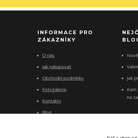
INFORMACE PRO
NEJ
ZÁKAZNÍKY
BLO
O nás
Nové
Jak nakupovat
Vale
Obchodní podmínky
Jak p
Fotogalerie
Kam p
na za
Kontakty
Blog
Náš e-shop a pa