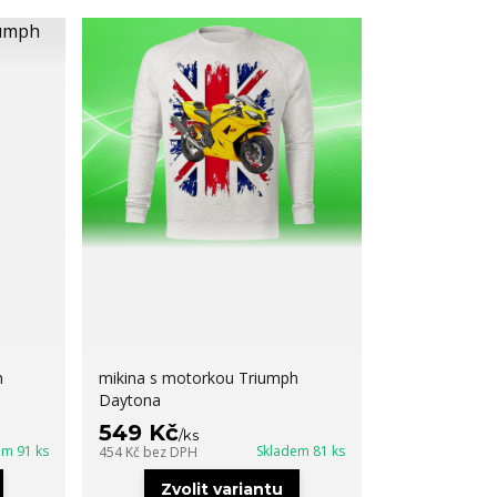
h
mikina s motorkou Triumph
Daytona
549 Kč
/
ks
em 91 ks
Skladem 81 ks
454 Kč
bez DPH
Zvolit variantu