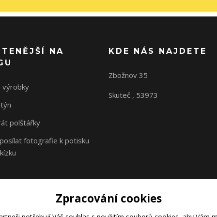
ČTENĚJŠÍ NA
KDE NÁS NAJDETE
GU
Zbožnov 35
 výrobky
Skuteč , 53973
ntýn
rát polštářky
osílat fotografie k potisku
kízku
Zpracování cookies
rtneři potřebují Váš
souhlas
s použitím souborů cookies, aby Vám m