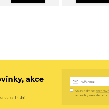
vinky, akce
Souhlasím se
zpracová
rozesílky newsletteru.
ednou za 14 dní.