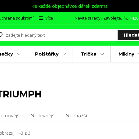
Ke každé objednávce dárek zdarma
Ochrana soukromí
Více
Nevíte si rady? Zavolejte.
+420
Hleda
nečky
Polštářky
Trička
Mikiny
TRIUMPH
ejnovější
Nejlevnější
Nejdražší
obrazuji 1-3 z 3