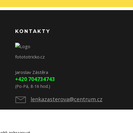
KONTAKTY
fotototricko.cz
Jaroslav Zástěra
+420 704734743
(Po-Pá, 8-16 hod.)
lenkazasterova@centrum.cz
ohli zobrazovat