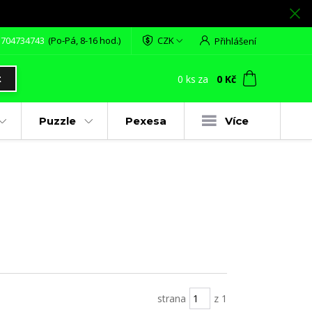
 704734743
(Po-Pá, 8-16 hod.)
CZK
Přihlášení
0
ks
za
0 Kč
t
Puzzle
Pexesa
Více
strana
z 1