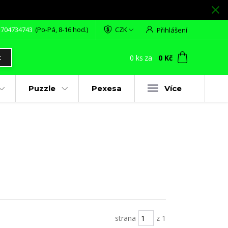
 704734743
(Po-Pá, 8-16 hod.)
CZK
Přihlášení
0
ks
za
0 Kč
t
Puzzle
Pexesa
Více
strana
z 1