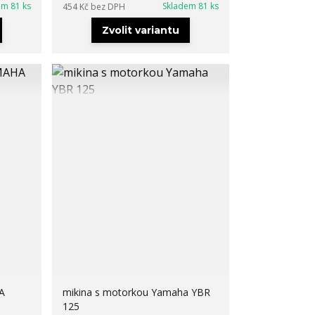
em 81 ks
Skladem 81 ks
454 Kč
bez DPH
Zvolit variantu
A
mikina s motorkou Yamaha YBR
125