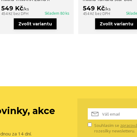
549 Kč
549 Kč
/
ks
/
ks
Skladem 80 ks
Sklad
454 Kč
bez DPH
454 Kč
bez DPH
Zvolit variantu
Zvolit variantu
vinky, akce
Souhlasím se
zpracová
rozesílky newsletteru.
ednou za 14 dní.