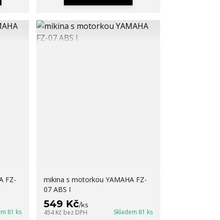
A FZ-
mikina s motorkou YAMAHA FZ-
07 ABS I
549 Kč
/
ks
em 81 ks
Skladem 81 ks
454 Kč
bez DPH