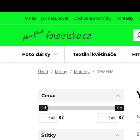
O nás
Jak nakupovat
Obchodní podmínky
Kontakty
Foto dárky
Textilní květináče
Hr
Úvod
Mikiny
Motorky
YAMAHA
Cena:
Od
Do
N
Kč
Kč
Z
Štítky