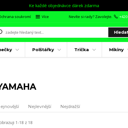
Ke každé objednávce dárek zdarma
Ochrana soukromí
Více
Nevíte si rady? Zavolejte.
+420
Hleda
nečky
Polštářky
Trička
Mikiny
YAMAHA
ejnovější
Nejlevnější
Nejdražší
obrazuji 1-18 z 18