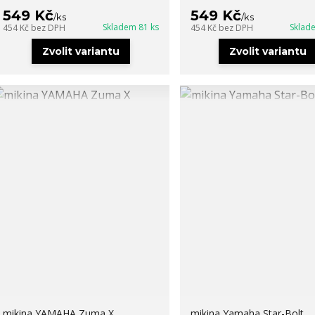
549 Kč
549 Kč
/
ks
/
ks
Skladem 81 ks
Sklad
454 Kč
bez DPH
454 Kč
bez DPH
Zvolit variantu
Zvolit variantu
mikina YAMAHA Zuma X
mikina Yamaha Star-Bolt