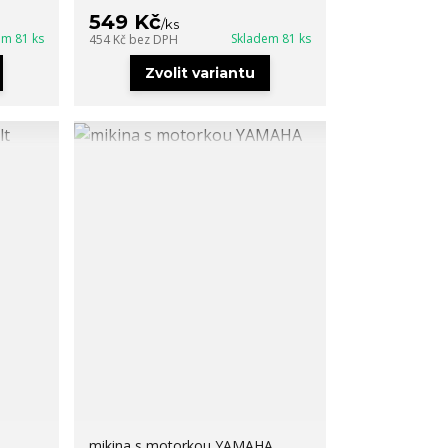
549 Kč
/
ks
em 81 ks
Skladem 81 ks
454 Kč
bez DPH
Zvolit variantu
mikina s motorkou YAMAHA