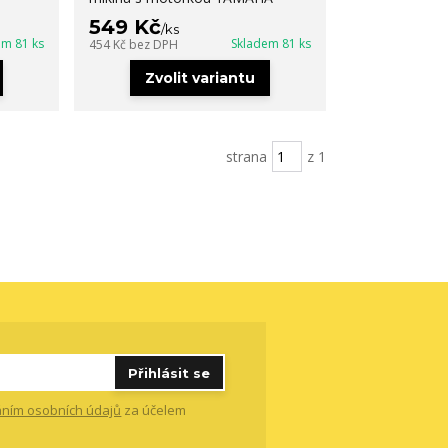
549 Kč
/
ks
em 81 ks
Skladem 81 ks
454 Kč
bez DPH
Zvolit variantu
strana
z 1
Přihlásit se
ním osobních údajů
za účelem