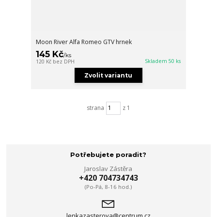
Moon River Alfa Romeo GTV hrnek
145 Kč
/
ks
Skladem 50 ks
120 Kč
bez DPH
Zvolit variantu
strana
z 1
Potřebujete poradit?
Jaroslav Zástěra
+420 704734743
(Po-Pá, 8-16 hod.)
lenkazasterova@centrum.cz