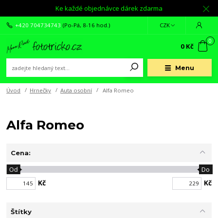
Ke každé objednávce dárek zdarma
+420 704734743
(Po-Pá, 8-16 hod.)
CZK
0
0 Kč
Menu
Úvod
Hrnečky
Auta osobní
Alfa Romeo
Alfa Romeo
Cena:
Od
Do
Kč
Kč
Štítky