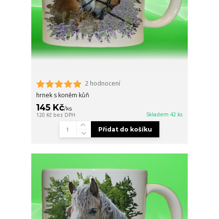
2 hodnocení
hrnek s koněm kůň
145 Kč
/
ks
Skladem 42 ks
120 Kč
bez DPH
Přidat do košíku