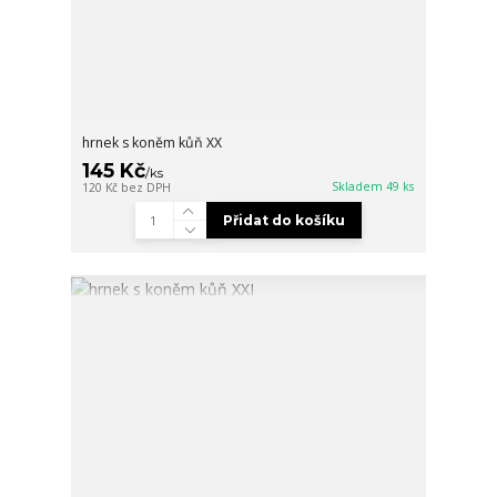
hrnek s koněm kůň XX
145 Kč
/
ks
Skladem 49 ks
120 Kč
bez DPH
Přidat do košíku