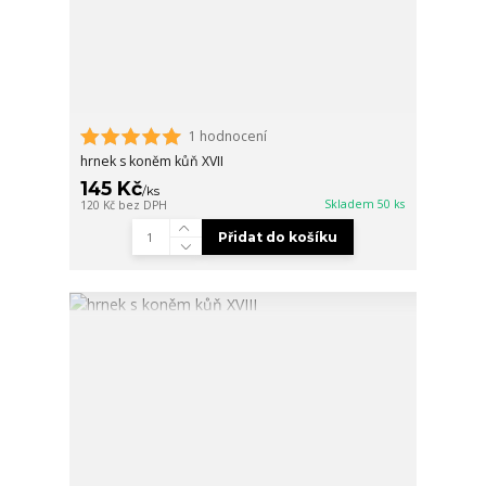
1 hodnocení
hrnek s koněm kůň XVII
145 Kč
/
ks
Skladem 50 ks
120 Kč
bez DPH
Přidat do košíku