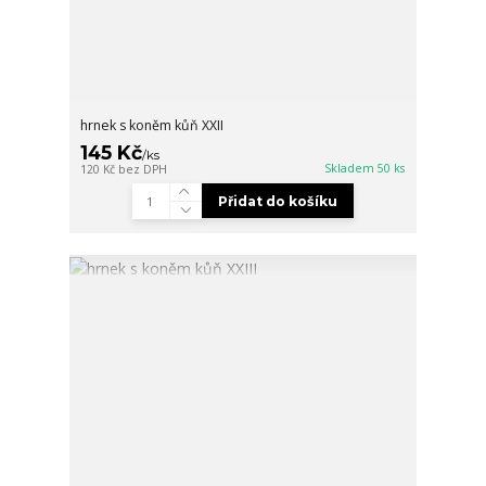
hrnek s koněm kůň XXII
145 Kč
/
ks
Skladem 50 ks
120 Kč
bez DPH
Přidat do košíku