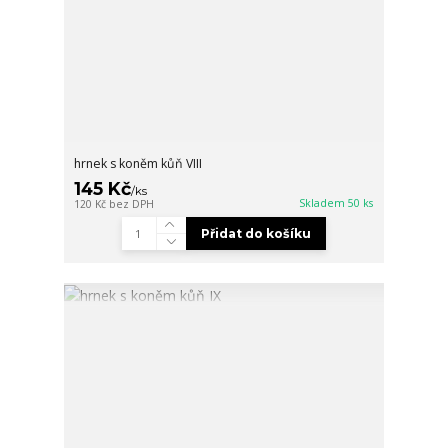
hrnek s koněm kůň VIII
145 Kč
/
ks
Skladem 50 ks
120 Kč
bez DPH
Přidat do košíku