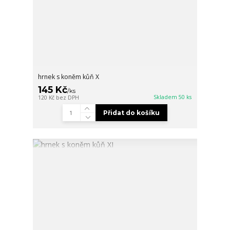
hrnek s koněm kůň X
145 Kč
/
ks
Skladem 50 ks
120 Kč
bez DPH
Přidat do košíku