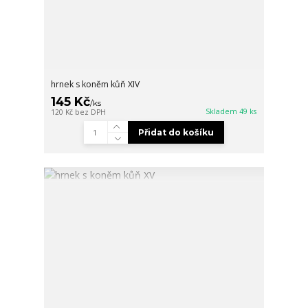
hrnek s koněm kůň XIV
145 Kč
/
ks
Skladem 49 ks
120 Kč
bez DPH
Přidat do košíku