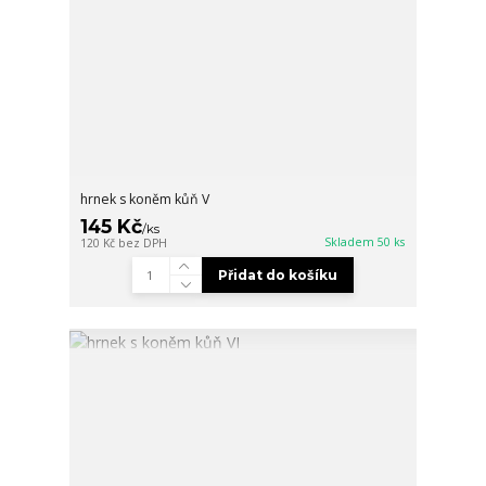
hrnek s koněm kůň V
145 Kč
/
ks
Skladem 50 ks
120 Kč
bez DPH
Přidat do košíku