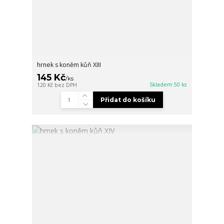
hrnek s koněm kůň XIII
145 Kč
/
ks
Skladem 50 ks
120 Kč
bez DPH
Přidat do košíku