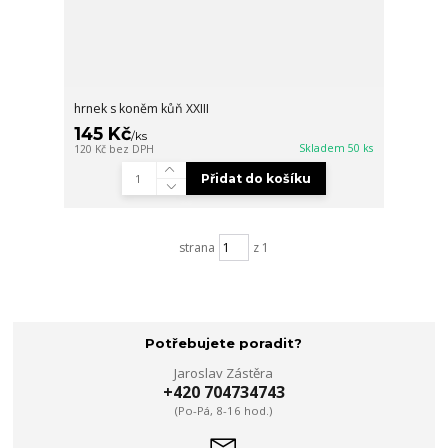
hrnek s koněm kůň XXIII
145 Kč
/
ks
Skladem 50 ks
120 Kč
bez DPH
Přidat do košíku
strana
z 1
Potřebujete poradit?
Jaroslav Zástěra
+420 704734743
(Po-Pá, 8-16 hod.)