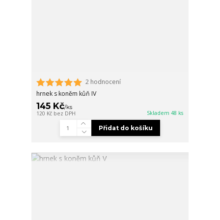
2 hodnocení
hrnek s koněm kůň IV
145 Kč
/
ks
Skladem 48 ks
120 Kč
bez DPH
Přidat do košíku