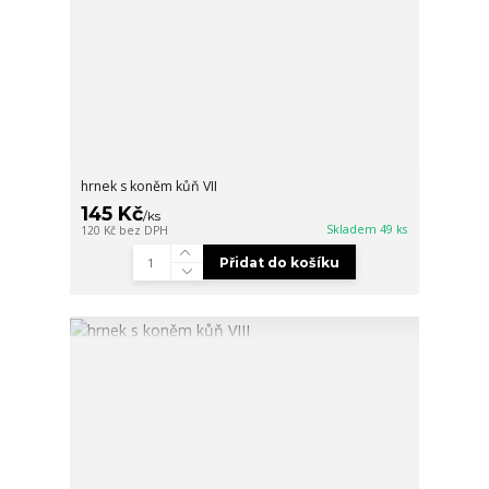
hrnek s koněm kůň VII
145 Kč
/
ks
Skladem 49 ks
120 Kč
bez DPH
Přidat do košíku