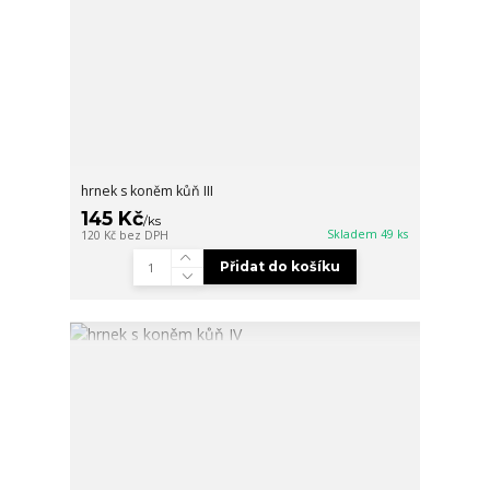
hrnek s koněm kůň III
145 Kč
/
ks
Skladem 49 ks
120 Kč
bez DPH
Přidat do košíku