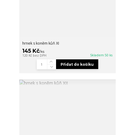
hrnek s koněm kůň XI
145 Kč
/
ks
Skladem 50 ks
120 Kč
bez DPH
Přidat do košíku