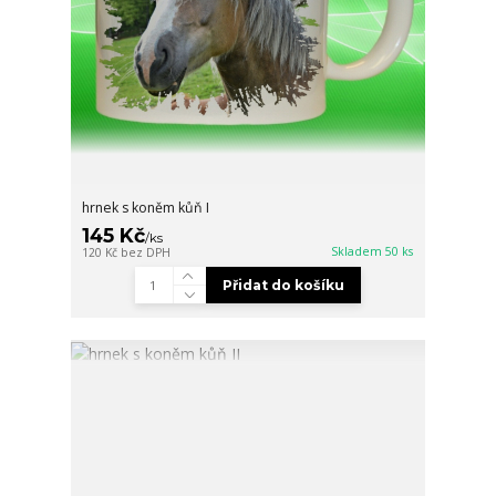
hrnek s koněm kůň I
145 Kč
/
ks
Skladem 50 ks
120 Kč
bez DPH
Přidat do košíku