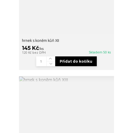
hrnek s koněm kůň XII
145 Kč
/
ks
Skladem 50 ks
120 Kč
bez DPH
Přidat do košíku