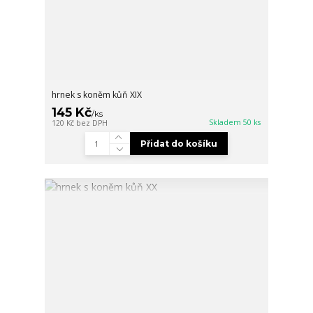
hrnek s koněm kůň XIX
145 Kč
/
ks
Skladem 50 ks
120 Kč
bez DPH
Přidat do košíku