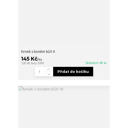
hrnek s koněm kůň II
145 Kč
/
ks
Skladem 49 ks
120 Kč
bez DPH
Přidat do košíku