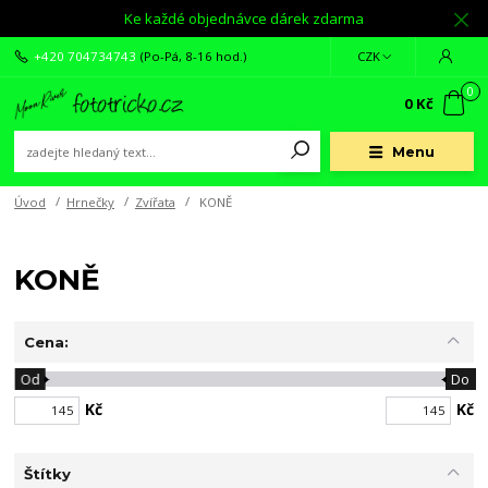
Ke každé objednávce dárek zdarma
+420 704734743
(Po-Pá, 8-16 hod.)
CZK
0
0 Kč
Menu
Úvod
Hrnečky
Zvířata
KONĚ
KONĚ
Cena:
Od
Do
Kč
Kč
Štítky