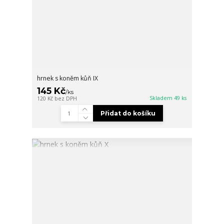
hrnek s koněm kůň IX
145 Kč
/
ks
Skladem 49 ks
120 Kč
bez DPH
Přidat do košíku