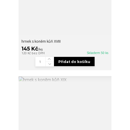
hrnek s koněm kůň XVIII
145 Kč
/
ks
Skladem 50 ks
120 Kč
bez DPH
Přidat do košíku