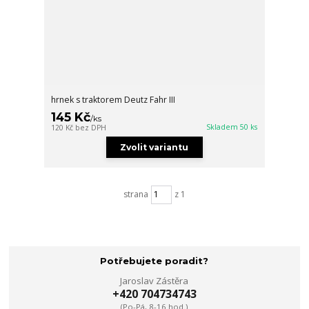
hrnek s traktorem Deutz Fahr III
145 Kč
/
ks
Skladem 50 ks
120 Kč
bez DPH
Zvolit variantu
strana
z 1
Potřebujete poradit?
Jaroslav Zástěra
+420 704734743
(Po-Pá, 8-16 hod.)