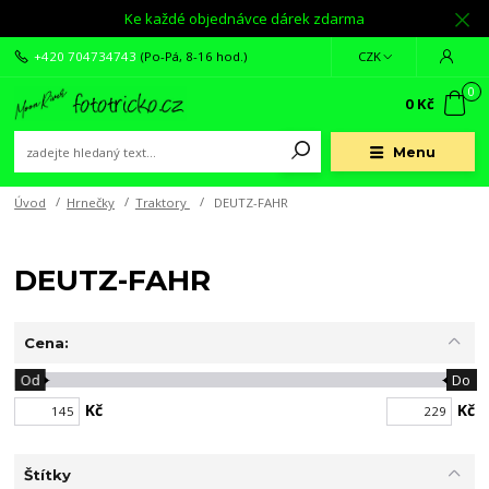
Ke každé objednávce dárek zdarma
+420 704734743
(Po-Pá, 8-16 hod.)
CZK
0
0 Kč
Menu
Úvod
Hrnečky
Traktory
DEUTZ-FAHR
DEUTZ-FAHR
Cena:
Od
Do
Kč
Kč
Štítky