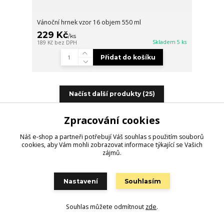
Vánoční hrnek vzor 16 objem 550 ml
229 Kč
/
ks
Skladem 5 ks
189 Kč
bez DPH
Přidat do košíku
Načíst další produkty (25)
strana
z 2
další
Zpracování cookies
Náš e-shop a partneři potřebují Váš
souhlas
s použitím souborů
cookies, aby Vám mohli zobrazovat informace týkající se Vašich
zájmů.
Potřebujete poradit?
Jaroslav Zástěra
+420 704734743
Nastavení
Souhlasím
(Po-Pá, 8-16 hod.)
Souhlas můžete odmítnout
zde
.
lenkazasterova@centrum.cz