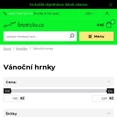
Ke každé objednávce dárek zdarma
+420 704734743
(Po-Pá, 8-16 hod.)
CZK
0
0 Kč
Menu
Úvod
Hrnečky
Vánoční hrnky
Vánoční hrnky
Cena:
Od
Do
Kč
Kč
Štítky