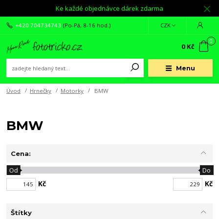
Ke každé objednávce dárek zdarma
+420 704734743
(Po-Pá, 8-16 hod.)
CZK
0
0 Kč
Menu
Úvod
Hrnečky
Motorky
BMW
BMW
Cena:
Od
Do
Kč
Kč
Štítky