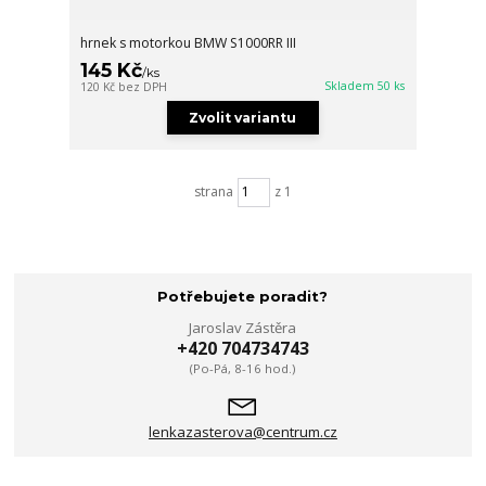
hrnek s motorkou BMW S1000RR III
145 Kč
/
ks
Skladem 50 ks
120 Kč
bez DPH
Zvolit variantu
strana
z 1
Potřebujete poradit?
Jaroslav Zástěra
+420 704734743
(Po-Pá, 8-16 hod.)
lenkazasterova@centrum.cz