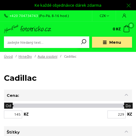
Ke každé objednávce dárek zdarma
+420 704734743
(Po-Pá, 8-16 hod.)
CZK
0
0 Kč
Menu
Úvod
Hrnečky
Auta osobní
Cadillac
Cadillac
Cena:
Od
Do
Kč
Kč
Štítky