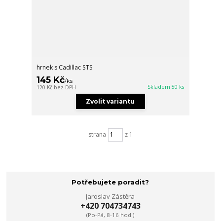
hrnek s Cadillac STS
145 Kč
/
ks
Skladem 50 ks
120 Kč
bez DPH
Zvolit variantu
strana
z 1
Potřebujete poradit?
Jaroslav Zástěra
+420 704734743
(Po-Pá, 8-16 hod.)