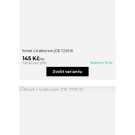
hrnek s traktorem JCB 7230 III
145 Kč
/
ks
Skladem 50 ks
120 Kč
bez DPH
Zvolit variantu