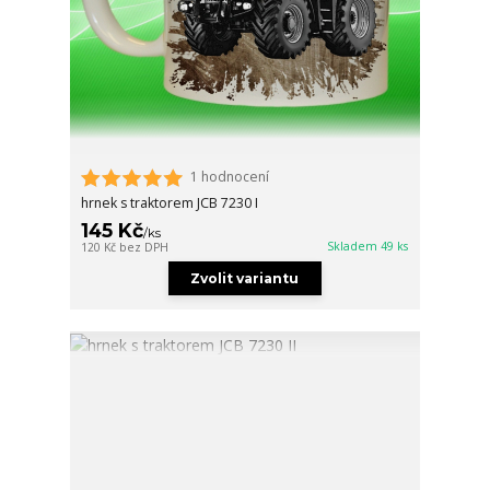
1 hodnocení
hrnek s traktorem JCB 7230 I
145 Kč
/
ks
Skladem 49 ks
120 Kč
bez DPH
Zvolit variantu