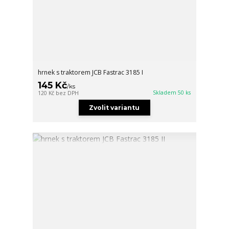
hrnek s traktorem JCB Fastrac 3185 I
145 Kč
/
ks
Skladem 50 ks
120 Kč
bez DPH
Zvolit variantu