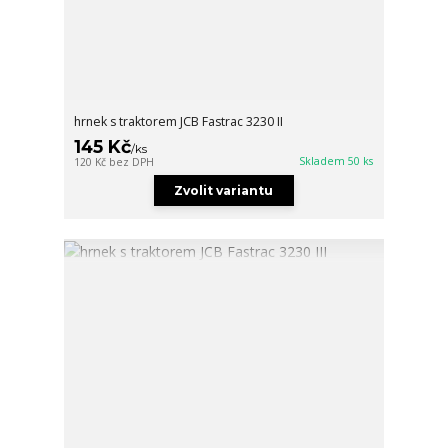
hrnek s traktorem JCB Fastrac 3230 II
145 Kč
/
ks
Skladem 50 ks
120 Kč
bez DPH
Zvolit variantu