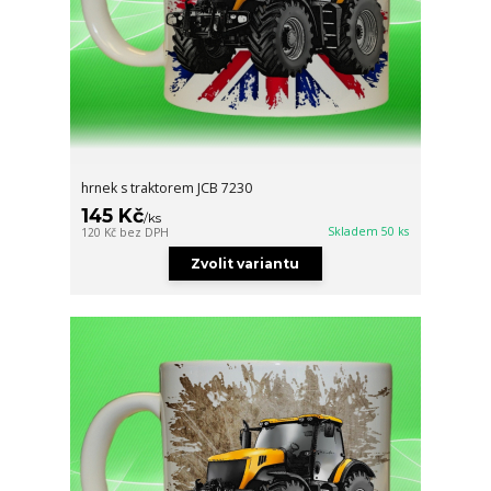
hrnek s traktorem JCB 7230
145 Kč
/
ks
Skladem 50 ks
120 Kč
bez DPH
Zvolit variantu