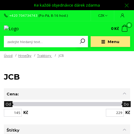
Ke každé objednávce dárek zdarma
+420 704734743
(Po-Pá, 8-16 hod.)
CZK
0
0 Kč
Menu
Úvod
Hrnečky
Traktory
JCB
JCB
Cena:
Od
Do
Kč
Kč
Štítky