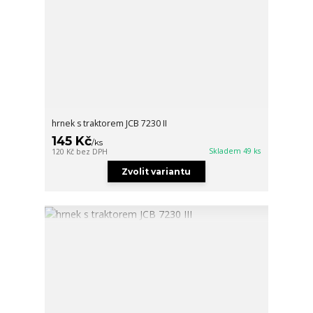
hrnek s traktorem JCB 7230 II
145 Kč
/
ks
Skladem 49 ks
120 Kč
bez DPH
Zvolit variantu