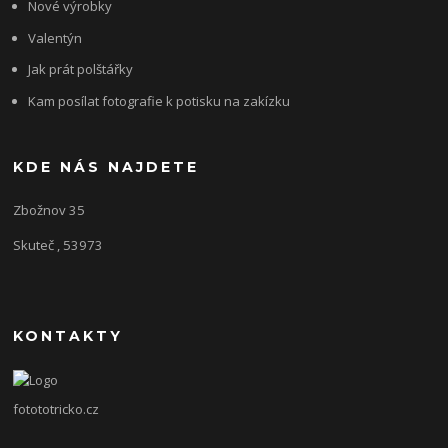
Nové výrobky
Valentýn
Jak prát polštářky
Kam posílat fotografie k potisku na zakízku
KDE NÁS NAJDETE
Zbožnov 35
Skuteč , 53973
KONTAKTY
fotototricko.cz