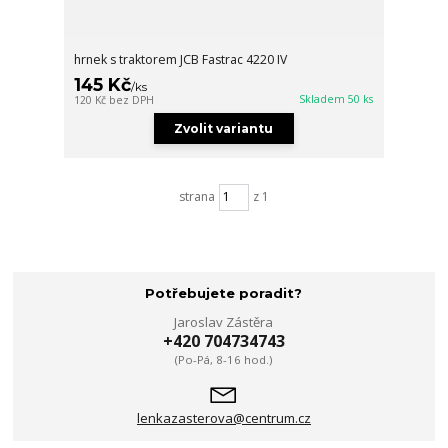
hrnek s traktorem JCB Fastrac 4220 IV
145 Kč
/
ks
Skladem 50 ks
120 Kč
bez DPH
Zvolit variantu
strana
z 1
Potřebujete poradit?
Jaroslav Zástěra
+420 704734743
(Po-Pá, 8-16 hod.)
lenkazasterova@centrum.cz