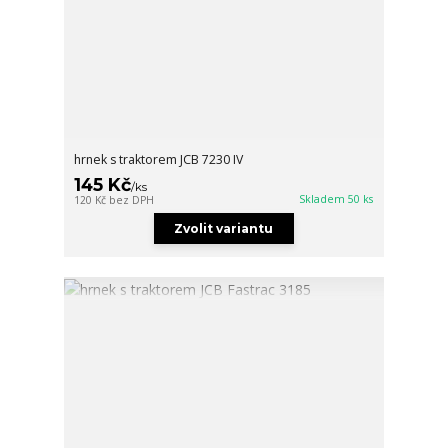
hrnek s traktorem JCB 7230 IV
145 Kč
/
ks
Skladem 50 ks
120 Kč
bez DPH
Zvolit variantu