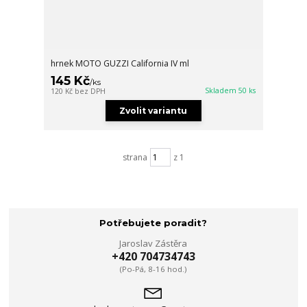
hrnek MOTO GUZZI California IV ml
145 Kč
/
ks
Skladem 50 ks
120 Kč
bez DPH
Zvolit variantu
strana
z 1
Potřebujete poradit?
Jaroslav Zástěra
+420 704734743
(Po-Pá, 8-16 hod.)