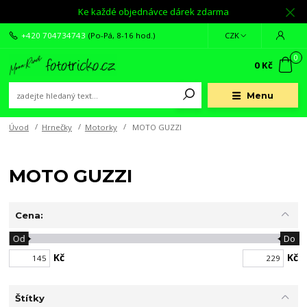
Ke každé objednávce dárek zdarma
+420 704734743
(Po-Pá, 8-16 hod.)
CZK
0
0 Kč
Menu
Úvod
Hrnečky
Motorky
MOTO GUZZI
MOTO GUZZI
Cena:
Od
Do
Kč
Kč
Štítky