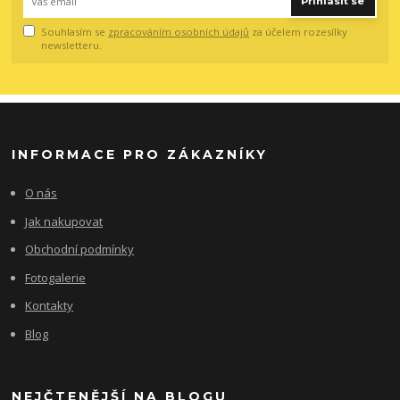
Přihlásit se
Souhlasím se
zpracováním osobních údajů
za účelem rozesílky
newsletteru.
INFORMACE PRO ZÁKAZNÍKY
O nás
Jak nakupovat
Obchodní podmínky
Fotogalerie
Kontakty
Blog
NEJČTENĚJŠÍ NA BLOGU