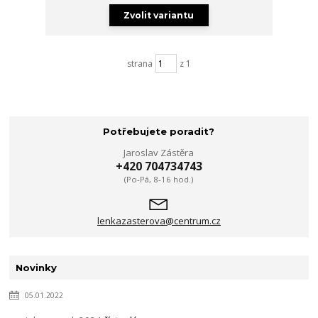
Zvolit variantu
strana
z 1
Potřebujete poradit?
Jaroslav Zástěra
+420 704734743
(Po-Pá, 8-16 hod.)
lenkazasterova@centrum.cz
Novinky
05.01.2022