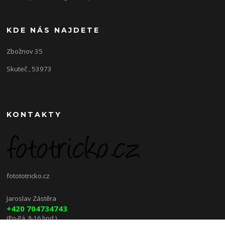
KDE NÁS NAJDETE
Zbožnov 35
Skuteč , 53973
KONTAKTY
fotototricko.cz
Jaroslav Zástěra
+420 704734743
(Po-Pá, 8-16 hod.)