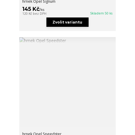
hrnek Opel Signum
145 Kč
/
ks
Skladem 50 ks
120 Kč
bez DPH
Zvolit variantu
hrnek Opel Speedster