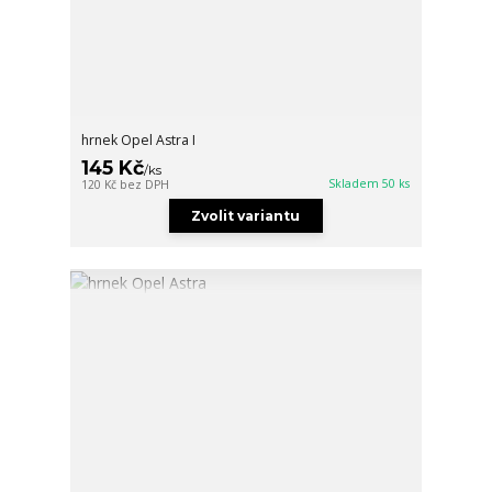
hrnek Opel Astra I
145 Kč
/
ks
Skladem 50 ks
120 Kč
bez DPH
Zvolit variantu