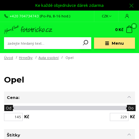
Ke každé objednávce dárek zdarma
+420 704734743
(Po-Pá, 8-16 hod.)
CZK
0
0 Kč
Menu
Úvod
Hrnečky
Auta osobní
Opel
Opel
Cena:
Od
Do
Kč
Kč
Štítky