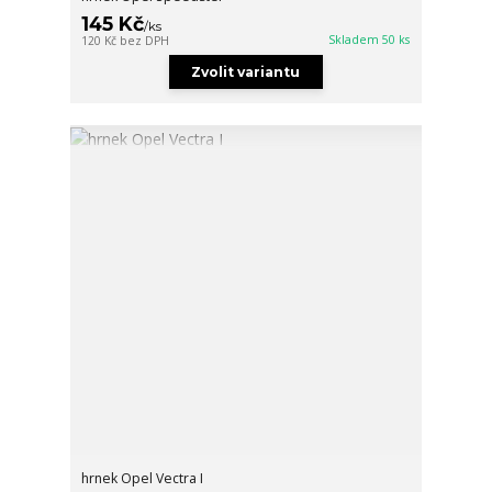
145 Kč
/
ks
Skladem 50 ks
120 Kč
bez DPH
Zvolit variantu
hrnek Opel Vectra I