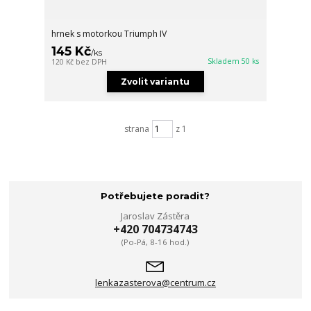
hrnek s motorkou Triumph IV
145 Kč
/
ks
Skladem 50 ks
120 Kč
bez DPH
Zvolit variantu
strana
z 1
Potřebujete poradit?
Jaroslav Zástěra
+420 704734743
(Po-Pá, 8-16 hod.)
lenkazasterova@centrum.cz