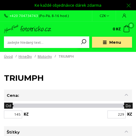
Ke každé objednávce dárek zdarma
+420 704734743
(Po-Pá, 8-16 hod.)
CZK
0
0 Kč
Menu
Úvod
Hrnečky
Motorky
TRIUMPH
TRIUMPH
Cena:
Od
Do
Kč
Kč
Štítky