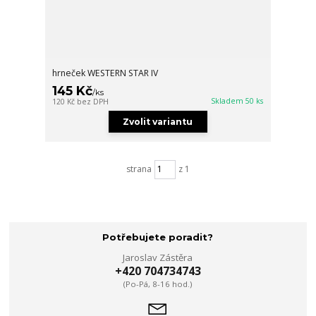
hrneček WESTERN STAR IV
145 Kč
/
ks
Skladem 50 ks
120 Kč
bez DPH
Zvolit variantu
strana
z 1
Potřebujete poradit?
Jaroslav Zástěra
+420 704734743
(Po-Pá, 8-16 hod.)