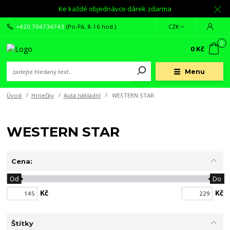
Ke každé objednávce dárek zdarma
+420 704734743
(Po-Pá, 8-16 hod.)
CZK
0
0 Kč
Menu
Úvod
Hrnečky
Auta nákladní
WESTERN STAR
WESTERN STAR
Cena:
Od
Do
Kč
Kč
Štítky