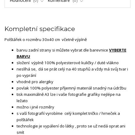
Hodnocení
0
Komentáře
0
Kompletní specifikace
Polštářek o rozměru 30x40 cm včetně výplně
barvu zadní strany si můžete vybrat dle barevnice
VYBERTE
BARVU
složení výplně 100% polyesterové kuličky / duté vlákno
neslíhá se, dá se prát celý na 40 stupňů a vždy má svůj tvar i
po vyprání
vhodné pro alergiky
povlak 100% polyester příjemný materiál snadný na údržbu
tisk maximálně A3 lze i vaše fotografie grafiky nejlépe na
ležato
možno i jiné rozměry
s vaší fotografií vyrobíme celý komplet tričko / hrneček a
polštářek
technologie je vypálení do látky , proto se už nedá oprat ani
smít