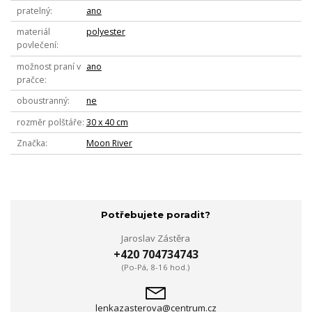
pratelný
ano
materiál
polyester
povlečení
možnost praní v
ano
pračce
oboustranný
ne
rozměr polštáře
30 x 40 cm
Značka
Moon River
Potřebujete poradit?
Jaroslav Zástěra
+420 704734743
(Po-Pá, 8-16 hod.)
lenkazasterova@centrum.cz