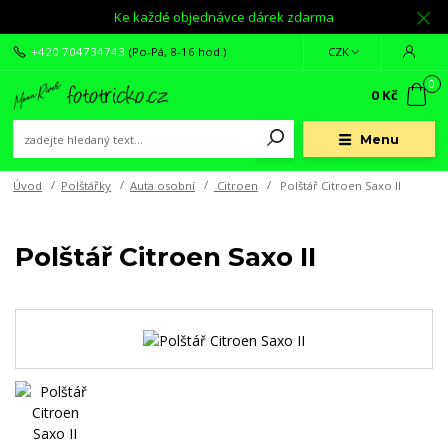
Ke každé objednávce dárek zdarma
+420 704734743
(Po-Pá, 8-16 hod.)
CZK
0
0 Kč
Menu
Úvod
Polštářky
Auta osobní
Citroen
Polštář Citroen Saxo II
Polštář Citroen Saxo II