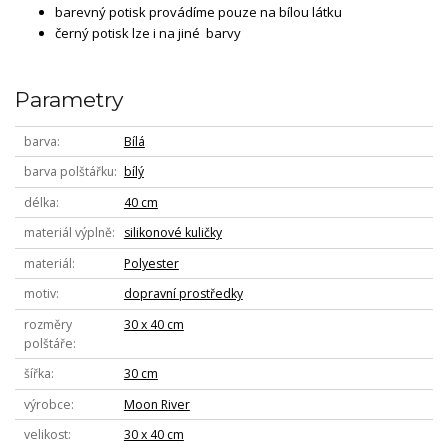
barevný potisk provádíme pouze na bílou látku
černý potisk lze i na jiné barvy
Parametry
barva
Bílá
barva polštářku
bílý
délka
40 cm
materiál výplně
silikonové kuličky
materiál
Polyester
motiv
dopravní prostředky
rozměry
30 x 40 cm
polštáře
šířka
30 cm
výrobce
Moon River
velikost
30 x 40 cm