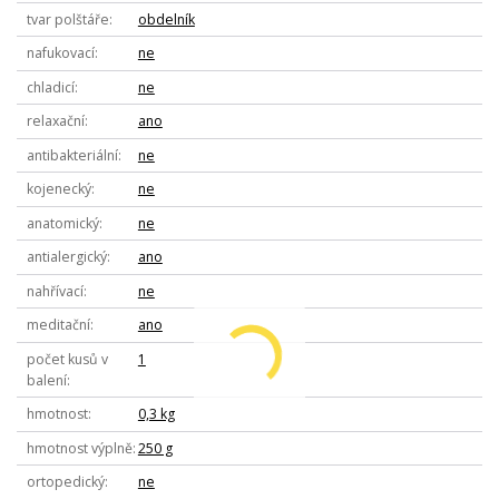
tvar polštáře
obdelník
nafukovací
ne
chladicí
ne
relaxační
ano
antibakteriální
ne
kojenecký
ne
anatomický
ne
antialergický
ano
nahřívací
ne
meditační
ano
počet kusů v
1
balení
hmotnost
0,3 kg
hmotnost výplně
250 g
ortopedický
ne