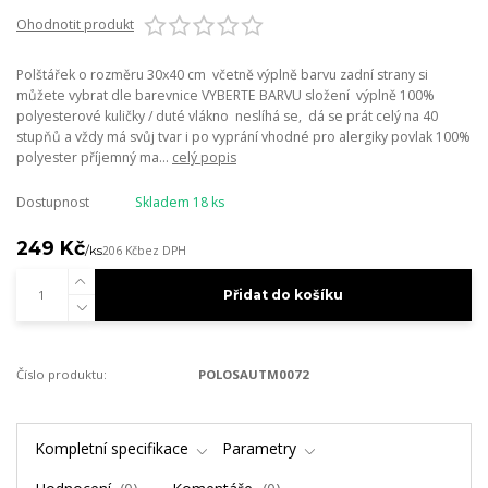
Ohodnotit produkt
Polštářek o rozměru 30x40 cm včetně výplně barvu zadní strany si
můžete vybrat dle barevnice VYBERTE BARVU složení výplně 100%
polyesterové kuličky / duté vlákno neslíhá se, dá se prát celý na 40
stupňů a vždy má svůj tvar i po vyprání vhodné pro alergiky povlak 100%
polyester příjemný ma...
celý popis
Dostupnost
Skladem 18 ks
249 Kč
/
ks
206 Kč
bez DPH
Přidat do košíku
Číslo produktu:
POLOSAUTM0072
Kompletní specifikace
Parametry