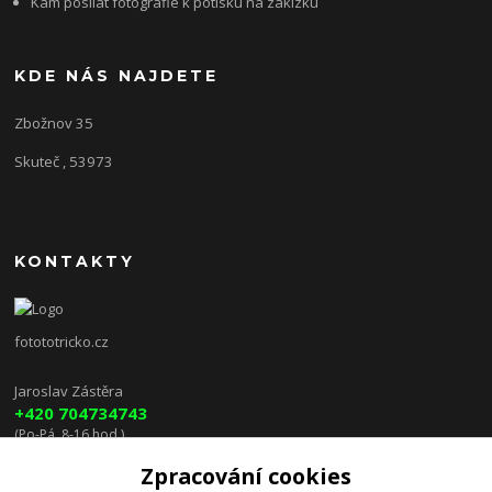
Kam posílat fotografie k potisku na zakízku
KDE NÁS NAJDETE
Zbožnov 35
Skuteč , 53973
KONTAKTY
fotototricko.cz
Jaroslav Zástěra
+420 704734743
(Po-Pá, 8-16 hod.)
Zpracování cookies
lenkazasterova@centrum.cz