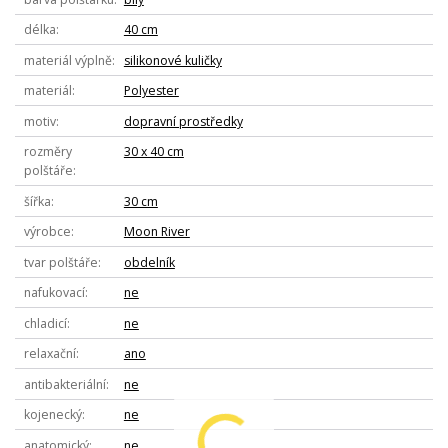
délka
40 cm
materiál výplně
silikonové kuličky
materiál
Polyester
motiv
dopravní prostředky
rozměry
30 x 40 cm
polštáře
šířka
30 cm
výrobce
Moon River
tvar polštáře
obdelník
nafukovací
ne
chladicí
ne
relaxační
ano
antibakteriální
ne
kojenecký
ne
anatomický
ne