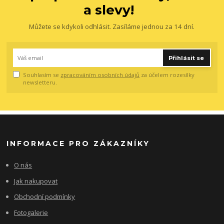
a slevy!
Můžete se kdykoli odhlásit. Zasíláme jednou za 14 dní.
Přihlásit se
Souhlasím se
zpracováním osobních údajů
za účelem rozesílky
newsletteru.
INFORMACE PRO ZÁKAZNÍKY
O nás
Jak nakupovat
Obchodní podmínky
Fotogalerie