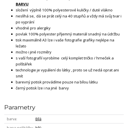
BARVU
složení výplně 100% polyesterové kuličky / duté vlákno
neslíhá se, dá se prát celý na 40 stupňů a vždy má svůj tvar i
po vyprání
vhodné pro alergiky
povlak 100% polyester příjemný materiál snadný na údržbu
tisk maximálně A3 lze i vaše fotografie grafiky nejlépe na
ležato
možno i jiné rozměry
s vaší fotografií vyrobíme celý komplet tričko / hrneček a
polštářek
technologie je vypálení do látky , proto se už nedá oprat ani
smít
barevný potisk provádíme pouze na bílou látku
černý potisk lze i na jiné barvy
Parametry
barva
Bílá
barva polštářku
bílý