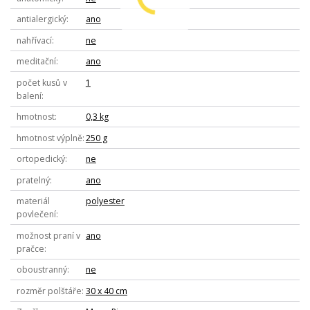
antialergický
ano
nahřívací
ne
meditační
ano
počet kusů v
1
balení
hmotnost
0,3 kg
hmotnost výplně
250 g
ortopedický
ne
pratelný
ano
materiál
polyester
povlečení
možnost praní v
ano
pračce
oboustranný
ne
rozměr polštáře
30 x 40 cm