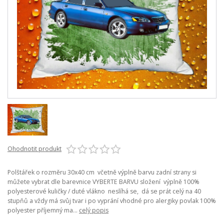
Ohodnotit produkt
Polštářek o rozměru 30x40 cm včetně výplně barvu zadní strany si
můžete vybrat dle barevnice VYBERTE BARVU složení výplně 100%
polyesterové kuličky / duté vlákno neslíhá se, dá se prát celý na 40
stupňů a vždy má svůj tvar i po vyprání vhodné pro alergiky povlak 100%
polyester příjemný ma...
celý popis