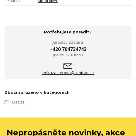
Značka
Moon River
Potřebujete poradit?
Jaroslav Zástěra
+420 704734743
(Po-Pá, 8-16 hod.)
lenkazasterova@centrum.cz
Zboží zařazeno v kategoriích
Mazda
Nepropásněte novinky, akce