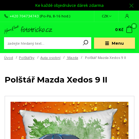
Ke každé objednávce dárek zdarma
+420 704734743
(Po-Pá, 8-16 hod.)
CZK
0
0 Kč
Menu
Úvod
Polštářky
Auta osobní
Mazda
Polštář Mazda Xedos 9 II
Polštář Mazda Xedos 9 II