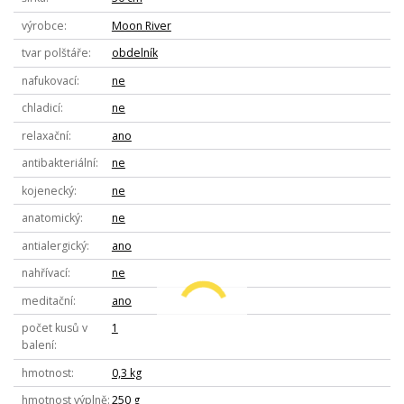
výrobce
Moon River
tvar polštáře
obdelník
nafukovací
ne
chladicí
ne
relaxační
ano
antibakteriální
ne
kojenecký
ne
anatomický
ne
antialergický
ano
nahřívací
ne
meditační
ano
počet kusů v
1
balení
hmotnost
0,3 kg
hmotnost výplně
250 g