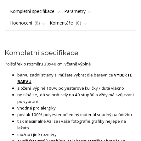
Kompletní specifikace
Parametry
Hodnocení
0
Komentáře
0
Kompletní specifikace
Polštářek o rozměru 30x40 cm včetně výplně
barvu zadní strany si můžete vybrat dle barevnice
VYBERTE
BARVU
složení výplně 100% polyesterové kuličky / duté vlákno
neslíhá se, dá se prát celý na 40 stupňů a vždy má svůj tvar i
po vyprání
vhodné pro alergiky
povlak 100% polyester příjemný materiál snadný na údržbu
tisk maximálně A3 lze i vaše fotografie grafiky nejlépe na
ležato
možno i jiné rozměry
s vaší fotografií vyrobíme celý komplet tričko / hrneček a