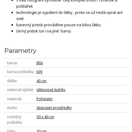
polštářek
technologie je vypálení do látky , proto se už nedá oprat ani
smít
barevný potisk provádíme pouze na bílou látku
černý potisk lze i na jiné barvy
Parametry
barva
Bílá
barva polštářku
bílý
délka
40 cm
materiál výplně
silikonové kuličky
materiál
Polyester
motiv
dopravní prostředky
rozměry
30 x 40 cm
polštáře
šířka
30 cm