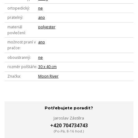
ortopedický
ne
pratelný
ano
materiál
polyester
povlečení
možnost praní v
ano
pračce
oboustranný
ne
rozměr polštáře
30 x 40 cm
Značka
Moon River
Potřebujete poradit?
Jaroslav Zástěra
+420 704734743
(Po-Pá, 8-16 hod.)