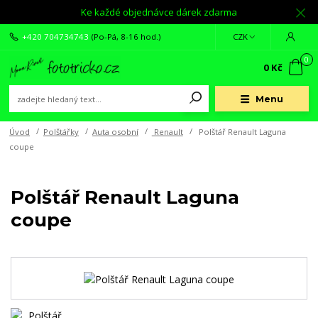
Ke každé objednávce dárek zdarma
+420 704734743
(Po-Pá, 8-16 hod.)
CZK
0
0 Kč
Menu
Úvod
Polštářky
Auta osobní
Renault
Polštář Renault Laguna
coupe
Polštář Renault Laguna
coupe