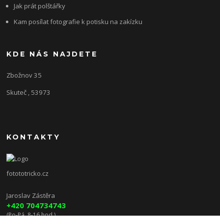
Jak prát polštářky
Kam posílat fotografie k potisku na zakízku
KDE NÁS NAJDETE
Zbožnov 35
Skuteč , 53973
KONTAKTY
fotototricko.cz
Jaroslav Zástěra
+420 704734743
(Po-Pá, 8-16 hod.)