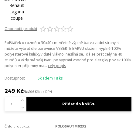
Ohodnotit produkt
Polštářek o rozměru 30x40 cm včetně výplně barvu zadní strany si
můžete vybrat dle barevnice VYBERTE BARVU složení výplně 100%
polyesterové kuličky / duté vlákno neslíhá se, dá se prát celý na 40
stupňů a vždy má svůj tvar i po vyprání vhodné pro alergiky povlak 100%
polyester příjemný ma...
celý popis
Dostupnost
Skladem 18 ks
249 Kč
/
ks
206 Kč
bez DPH
Přidat do košíku
Číslo produktu:
POLOSAUTM0232