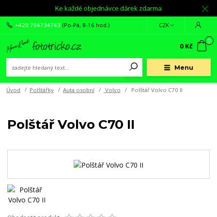
Ke každé objednávce dárek zdarma
+420 704734743
(Po-Pá, 8-16 hod.)
CZK
0
0 Kč
Menu
Úvod
Polštářky
Auta osobní
Volvo
Polštář Volvo C70 II
Polštář Volvo C70 II