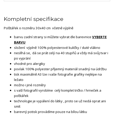
Kompletní specifikace
Polštářek o rozměru 30x40 cm včetně výplně
barvu zadní strany si můžete vybrat dle barevnice
VYBERTE
BARVU
složení výplně 100% polyesterové kuličky / duté vlákno
neslíhá se, dá se prát celý na 40 stupňů a vždy má svůj tvar i
po vyprání
vhodné pro alergiky
povlak 100% polyester příjemný materiál snadný na údržbu
tisk maximálně A3 lze i vaše fotografie grafiky nejlépe na
ležato
možno i jiné rozměry
s vaší fotografií vyrobíme celý komplet tričko / hrneček a
polštářek
technologie je vypálení do látky , proto se už nedá oprat ani
smít
barevný potisk provádíme pouze na bílou látku