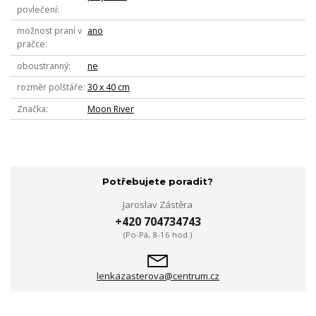
povlečení
možnost praní v
ano
pračce
oboustranný
ne
rozměr polštáře
30 x 40 cm
Značka
Moon River
Potřebujete poradit?
Jaroslav Zástěra
+420 704734743
(Po-Pá, 8-16 hod.)
lenkazasterova@centrum.cz