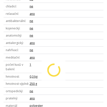
chladicí
ne
relaxační
ano
antibakteriální
ne
kojenecký
ne
anatomický
ne
antialergický
ano
nahřívací
ne
meditační
ano
počet kusů v
1
balení
hmotnost
0,3 kg
hmotnost výplně
250 g
ortopedický
ne
pratelný
ano
materiál
polyester