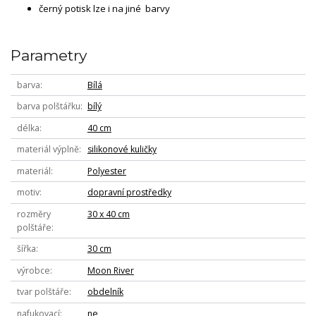
černý potisk lze i na jiné barvy
Parametry
barva
Bílá
barva polštářku
bílý
délka
40 cm
materiál výplně
silikonové kuličky
materiál
Polyester
motiv
dopravní prostředky
rozměry
30 x 40 cm
polštáře
šířka
30 cm
výrobce
Moon River
tvar polštáře
obdelník
nafukovací
ne