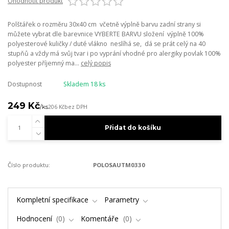
Ohodnotit produkt
Polštářek o rozměru 30x40 cm včetně výplně barvu zadní strany si
můžete vybrat dle barevnice VYBERTE BARVU složení výplně 100%
polyesterové kuličky / duté vlákno neslíhá se, dá se prát celý na 40
stupňů a vždy má svůj tvar i po vyprání vhodné pro alergiky povlak 100%
polyester příjemný ma...
celý popis
Dostupnost
Skladem 18 ks
249 Kč
/
ks
206 Kč
bez DPH
Přidat do košíku
Číslo produktu:
POLOSAUTM0330
Kompletní specifikace
Parametry
Hodnocení
0
Komentáře
0