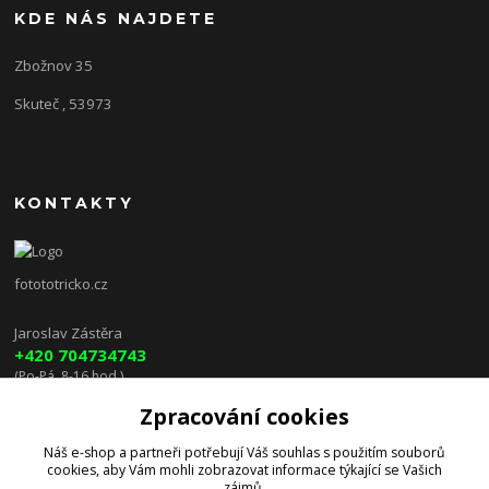
KDE NÁS NAJDETE
Zbožnov 35
Skuteč , 53973
KONTAKTY
fotototricko.cz
Jaroslav Zástěra
+420 704734743
(Po-Pá, 8-16 hod.)
Zpracování cookies
lenkazasterova@centrum.cz
Náš e-shop a partneři potřebují Váš
souhlas
s použitím souborů
cookies, aby Vám mohli zobrazovat informace týkající se Vašich
zájmů.