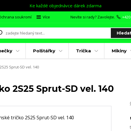
Ke každé objednávce dárek zdarma
Ochrana soukromí
Více
Nevíte si rady? Zavolejte.
+420
Hleda
nečky
Polštářky
Trička
Mikiny
2S25 Sprut-SD vel. 140
ko 2S25 Sprut-SD vel. 140