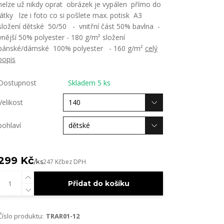
nelze už nikdy oprat obrázek je vypálen přímo do
látky lze i foto co si pošlete max. potisk A3
složení dětské 50/50 - vnitřní část 50% bavlna -
vnější 50% polyester - 180 g/m² složení
pánské/dámské 100% polyester - 160 g/m²
celý
popis
Dostupnost
Skladem 5 ks
Velikost
pohlaví
299 Kč
/
ks
247 Kč
bez DPH
Přidat do košíku
Číslo produktu:
TRAR01-12