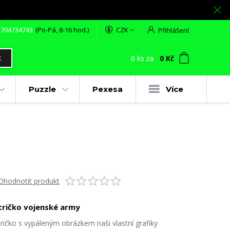
 704734743
(Po-Pá, 8-16 hod.)
CZK
Přihlášení
0
ks
za
0 Kč
t
Puzzle
Pexesa
Více
Ohodnotit produkt
tričko vojenské army
tričko s vypáleným obrázkem naši vlastní grafiky