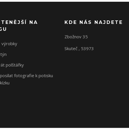
ČTENĚJŠÍ NA
KDE NÁS NAJDETE
GU
Zbožnov 35
 výrobky
Skuteč , 53973
ntýn
rát polštářky
osílat fotografie k potisku
kízku