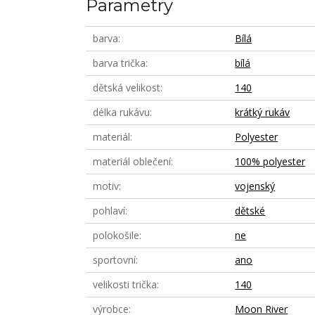
Parametry
barva
Bílá
barva trička
bílá
dětská velikost
140
délka rukávu
krátký rukáv
materiál
Polyester
materiál oblečení
100% polyester
motiv
vojenský
pohlaví
dětské
polokošile
ne
sportovní
ano
velikosti trička
140
výrobce
Moon River