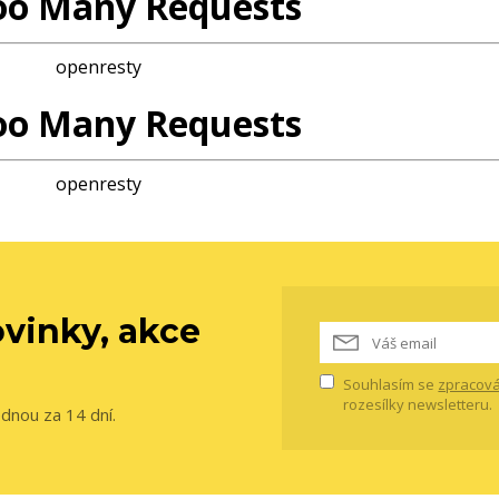
oo Many Requests
openresty
oo Many Requests
openresty
vinky, akce
Souhlasím se
zpracová
rozesílky newsletteru.
ednou za 14 dní.