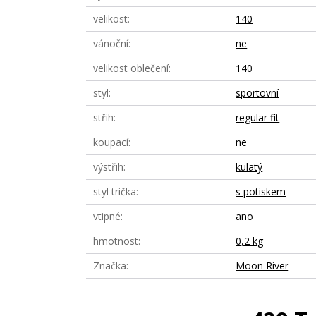
velikost
140
vánoční
ne
velikost oblečení
140
styl
sportovní
střih
regular fit
koupací
ne
výstřih
kulatý
styl trička
s potiskem
vtipné
ano
hmotnost
0,2 kg
Značka
Moon River