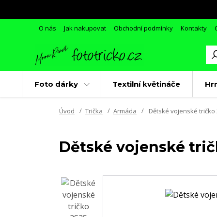
O nás
Jak nakupovat
Obchodní podmínky
Kontakty
Foto dárky
Textilní květináče
Hr
Úvod
Trička
Armáda
Dětské vojenské tričko 
Dětské vojenské trič