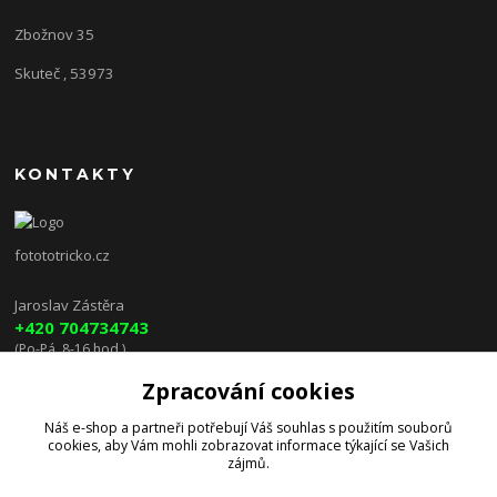
Zbožnov 35
Skuteč , 53973
KONTAKTY
fotototricko.cz
Jaroslav Zástěra
+420 704734743
(Po-Pá, 8-16 hod.)
Zpracování cookies
lenkazasterova@centrum.cz
Náš e-shop a partneři potřebují Váš
souhlas
s použitím souborů
cookies, aby Vám mohli zobrazovat informace týkající se Vašich
zájmů.