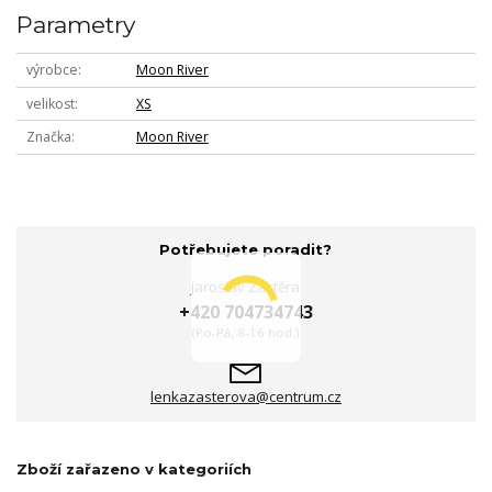
Parametry
výrobce
Moon River
velikost
XS
Značka
Moon River
Potřebujete poradit?
Jaroslav Zástěra
+420 704734743
(Po-Pá, 8-16 hod.)
lenkazasterova@centrum.cz
Zboží zařazeno v kategoriích