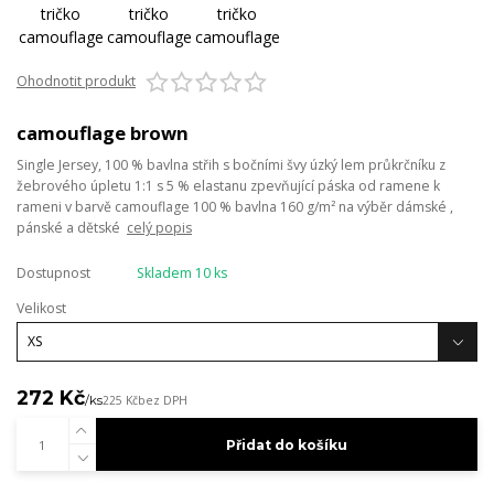
Ohodnotit produkt
camouflage brown
Single Jersey, 100 % bavlna střih s bočními švy úzký lem průkrčníku z
žebrového úpletu 1:1 s 5 % elastanu zpevňující páska od ramene k
rameni v barvě camouflage 100 % bavlna 160 g/m² na výběr dámské ,
pánské a dětské
celý popis
Dostupnost
Skladem 10 ks
Velikost
272 Kč
/
ks
225 Kč
bez DPH
Přidat do košíku