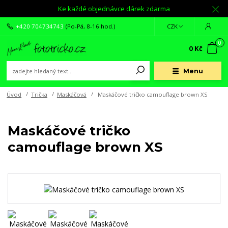
Ke každé objednávce dárek zdarma
+420 704734743
(Po-Pá, 8-16 hod.)
CZK
0
0 Kč
Menu
Úvod
Trička
Maskáčová
Maskáčové tričko camouflage brown XS
Maskáčové tričko
camouflage brown XS