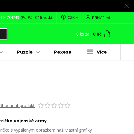
 704734743
(Po-Pá, 8-16 hod.)
CZK
Přihlášení
0
ks
za
0 Kč
t
Puzzle
Pexesa
Více
Ohodnotit produkt
tričko vojenské army
tričko s vypáleným obrázkem naši vlastní grafiky