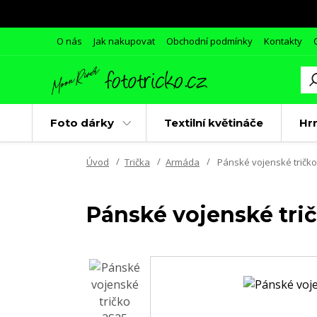
O nás
Jak nakupovat
Obchodní podmínky
Kontakty
Foto dárky
Textilní květináče
Hr
Úvod
Trička
Armáda
Pánské vojenské tričko 
Pánské vojenské trič