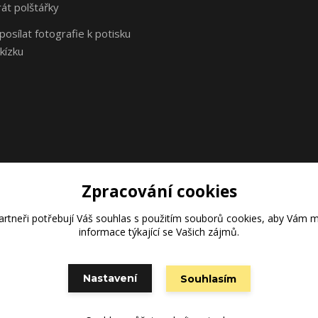
rát polštářky
osílat fotografie k potisku
kízku
Zpracování cookies
rtneři potřebují Váš
souhlas
s použitím souborů cookies, aby Vám m
Vytvořeno na
Eshop-rychle.cz
informace týkající se Vašich zájmů.
Nastavení
Souhlasím