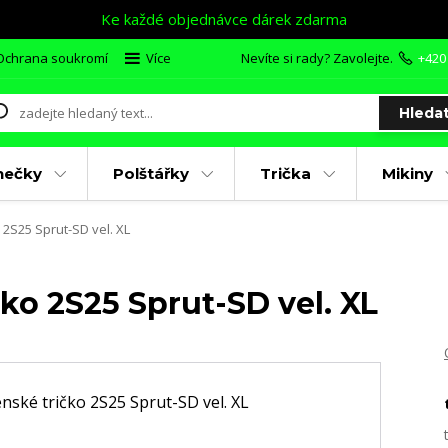
Ke každé objednávce dárek zdarma
Ochrana soukromí
Více
Nevíte si rady? Zavolejte.
+420
Hleda
nečky
Polštářky
Trička
Mikiny
2S25 Sprut-SD vel. XL
ko 2S25 Sprut-SD vel. XL