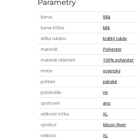
Parametry
barva
Bílá
barva trička
bílá
délka rukávu
krátký rukáv
materiál
Polyester
materiál oblečení
100% polyester
motiv
vojenský
pohlaví
pánské
polokošile
ne
sportovní
ano
velikosti trička
XL
výrobce
Moon River
velikost
XL