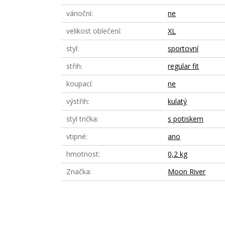
vánoční
ne
velikost oblečení
XL
styl
sportovní
střih
regular fit
koupací
ne
výstřih
kulatý
styl trička
s potiskem
vtipné
ano
hmotnost
0,2 kg
Značka
Moon River