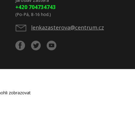
Jaroslav Zástěra
+420 704734743
(Po-Pá, 8-16 hod.)
lenkazasterova@centrum.cz
ohli zobrazovat