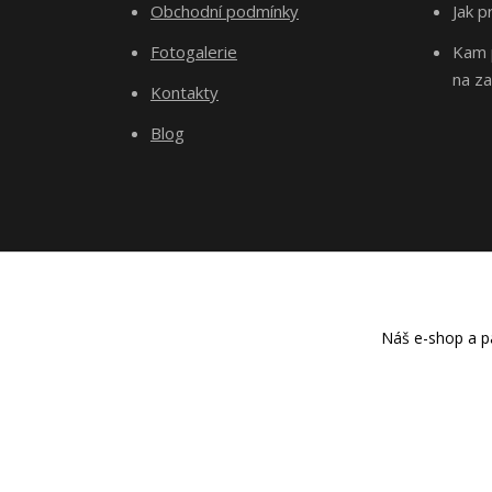
Obchodní podmínky
Jak p
Fotogalerie
Kam p
na za
Kontakty
Blog
Náš e-shop a pa