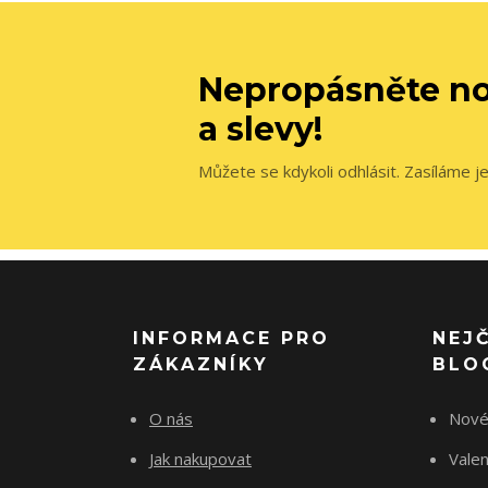
Nepropásněte no
a slevy!
Můžete se kdykoli odhlásit. Zasíláme j
INFORMACE PRO
NEJ
ZÁKAZNÍKY
BLO
O nás
Nové
Jak nakupovat
Vale