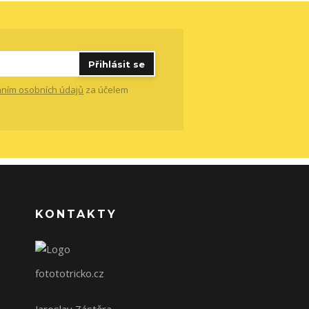
Přihlásit se
ním osobních údajů
za účelem
KONTAKTY
fotototricko.cz