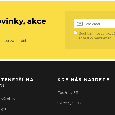
vinky, akce
Souhlasím se
zpracová
rozesílky newsletteru.
ednou za 14 dní.
ČTENĚJŠÍ NA
KDE NÁS NAJDETE
GU
Zbožnov 35
 výrobky
Skuteč , 53973
ntýn