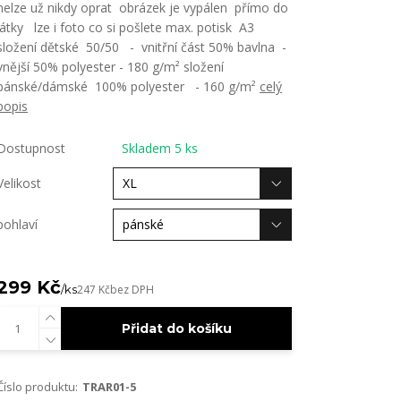
nelze už nikdy oprat obrázek je vypálen přímo do
látky lze i foto co si pošlete max. potisk A3
složení dětské 50/50 - vnitřní část 50% bavlna -
vnější 50% polyester - 180 g/m² složení
pánské/dámské 100% polyester - 160 g/m²
celý
popis
Dostupnost
Skladem 5 ks
Velikost
pohlaví
299 Kč
/
ks
247 Kč
bez DPH
Přidat do košíku
Číslo produktu:
TRAR01-5