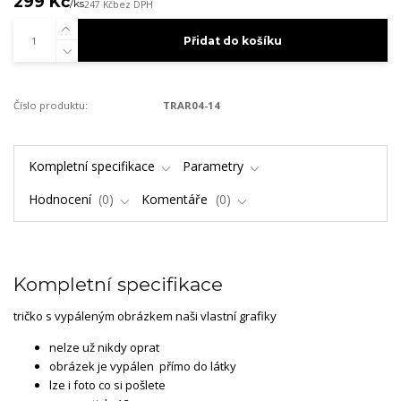
299 Kč
/
ks
247 Kč
bez DPH
Přidat do košíku
Číslo produktu:
TRAR04-14
Kompletní specifikace
Parametry
Hodnocení
0
Komentáře
0
Kompletní specifikace
tričko s vypáleným obrázkem naši vlastní grafiky
nelze už nikdy oprat
obrázek je vypálen přímo do látky
lze i foto co si pošlete