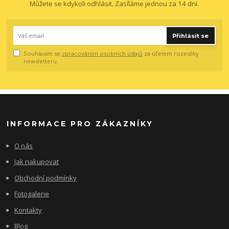
Můžete se kdykoli odhlásit. Zasíláme jednou za 14 dní.
Přihlásit se
Souhlasím se
zpracováním osobních údajů
za účelem rozesílky
newsletteru.
INFORMACE PRO ZÁKAZNÍKY
O nás
Jak nakupovat
Obchodní podmínky
Fotogalerie
Kontakty
Blog