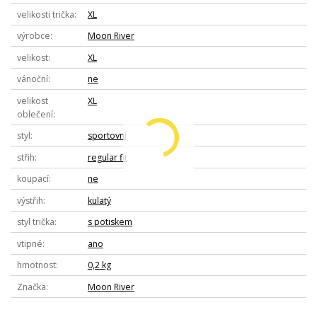
velikosti trička
XL
výrobce
Moon River
velikost
XL
vánoční
ne
velikost
XL
oblečení
styl
sportovní
střih
regular fit
koupací
ne
výstřih
kulatý
styl trička
s potiskem
vtipné
ano
hmotnost
0,2 kg
Značka
Moon River