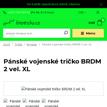
Ke každé objednávce dárek zdarma
+420 704734743
(Po-Pá, 8-16 hod.)
CZK
0
0 Kč
Menu
Úvod
Trička
Armáda
Pánské vojenské tričko BRDM 2 vel. XL
Pánské vojenské tričko BRDM
2 vel. XL