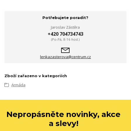
Potřebujete poradit?
Jaroslav Zástěra
+420 704734743
(Po-Pá, 8-16 hod.)
lenkazasterova@centrum.cz
Zboží zařazeno v kategoriích
Armáda
Nepropásněte novinky, akce
a slevy!