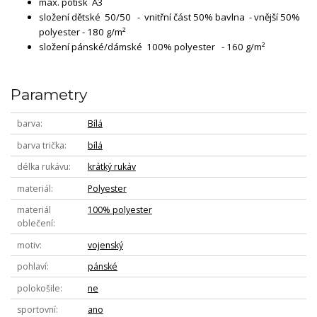
max. potisk A3
složení dětské 50/50 - vnitřní část 50% bavlna - vnější 50%
polyester - 180 g/m²
složení pánské/dámské 100% polyester - 160 g/m²
Parametry
barva
Bílá
barva trička
bílá
délka rukávu
krátký rukáv
materiál
Polyester
materiál
100% polyester
oblečení
motiv
vojenský
pohlaví
pánské
polokošile
ne
sportovní
ano