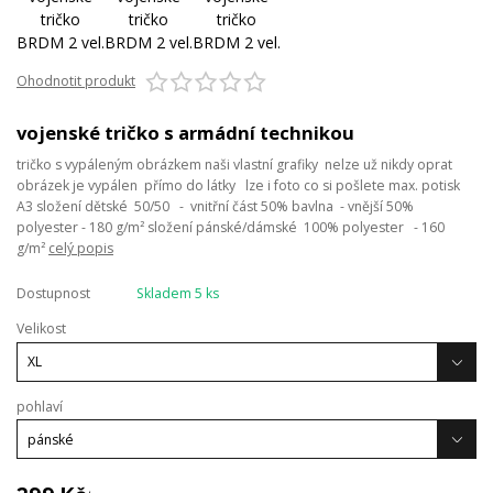
Ohodnotit produkt
vojenské tričko s armádní technikou
tričko s vypáleným obrázkem naši vlastní grafiky nelze už nikdy oprat
obrázek je vypálen přímo do látky lze i foto co si pošlete max. potisk
A3 složení dětské 50/50 - vnitřní část 50% bavlna - vnější 50%
polyester - 180 g/m² složení pánské/dámské 100% polyester - 160
g/m²
celý popis
Dostupnost
Skladem 5 ks
Velikost
pohlaví