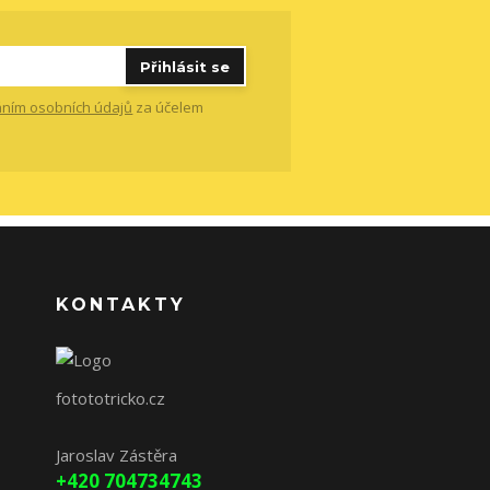
Přihlásit se
ním osobních údajů
za účelem
KONTAKTY
fotototricko.cz
Jaroslav Zástěra
+420 704734743