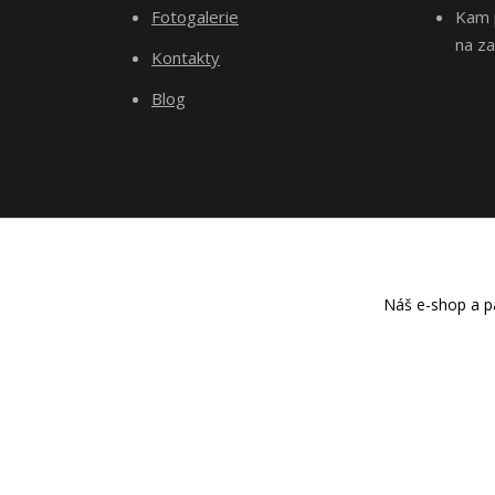
Fotogalerie
Kam p
na za
Kontakty
Blog
Náš e-shop a pa