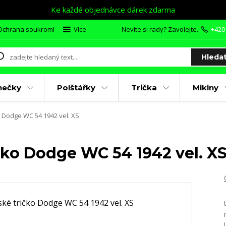
Ke každé objednávce dárek zdarma
Ochrana soukromí
Více
Nevíte si rady? Zavolejte.
+420
Hleda
nečky
Polštářky
Trička
Mikiny
 Dodge WC 54 1942 vel. XS
čko Dodge WC 54 1942 vel. X