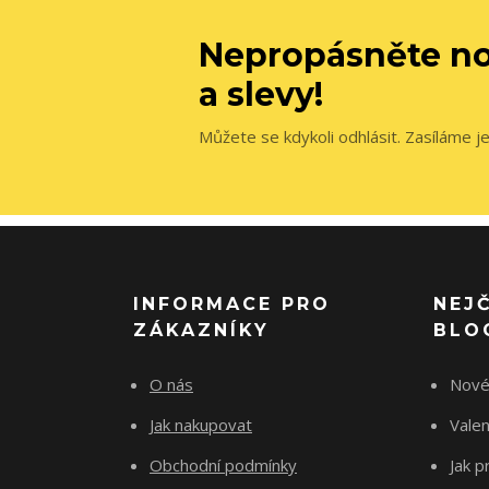
Nepropásněte no
a slevy!
Můžete se kdykoli odhlásit. Zasíláme j
INFORMACE PRO
NEJ
ZÁKAZNÍKY
BLO
O nás
Nové
Jak nakupovat
Vale
Obchodní podmínky
Jak p