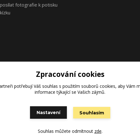
osílat fotografie k potisku
kízku
Zpracování cookies
rtneři potřebují Váš
souhlas
s použitím souborů cookies, aby Vám m
Vytvořeno na
Eshop-rychle.cz
informace týkající se Vašich zájmů.
Nastavení
Souhlasím
Souhlas můžete odmítnout
zde
.