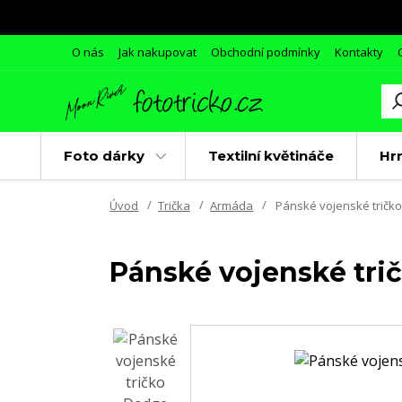
O nás
Jak nakupovat
Obchodní podmínky
Kontakty
Foto dárky
Textilní květináče
Hr
Úvod
Trička
Armáda
Pánské vojenské tričko
Pánské vojenské tri