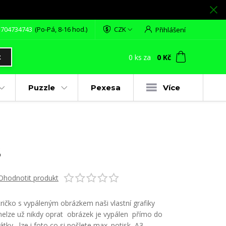
 704734743
(Po-Pá, 8-16 hod.)
CZK
Přihlášení
0
ks
za
0 Kč
t
Puzzle
Pexesa
Více
S
Ohodnotit produkt
tričko s vypáleným obrázkem naši vlastní grafiky
nelze už nikdy oprat obrázek je vypálen přímo do
látky lze i foto co si pošlete max. potisk A3