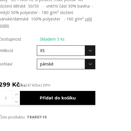
složení dětské 50/50 - vnitřní část 50% bavlna -
vnější 50% polyester - 180 g/m² složení
pánské/dámské 100% polyester - 160 g/m²
celý
popis
Dostupnost
Skladem 5 ks
Velikost
pohlaví
299 Kč
/
ks
247 Kč
bez DPH
Přidat do košíku
Číslo produktu:
TRAR07-10