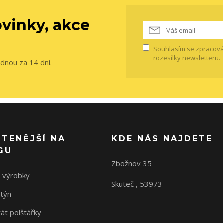
vinky, akce
Souhlasím se
zpracová
rozesílky newsletteru.
ednou za 14 dní.
ČTENĚJŠÍ NA
KDE NÁS NAJDETE
GU
Zbožnov 35
 výrobky
Skuteč , 53973
ntýn
rát polštářky