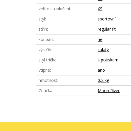
velikost oblečení
XS
styl
sportovní
střih
regular fit
koupací
ne
výstřih
kulatý
styl trička
s potiskem
vtipné
ano
hmotnost
0,2 kg
Značka
Moon River