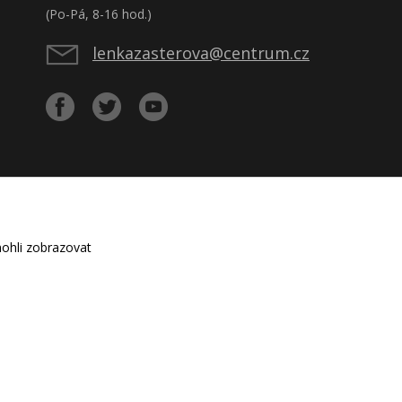
(Po-Pá, 8-16 hod.)
lenkazasterova@centrum.cz
ohli zobrazovat