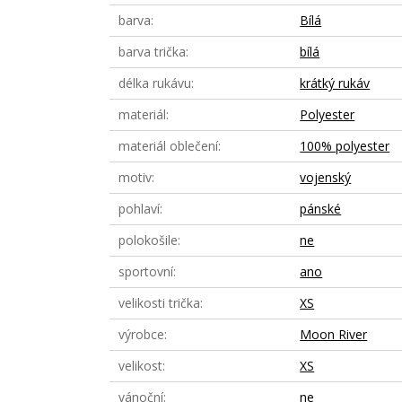
barva
Bílá
barva trička
bílá
délka rukávu
krátký rukáv
materiál
Polyester
materiál oblečení
100% polyester
motiv
vojenský
pohlaví
pánské
polokošile
ne
sportovní
ano
velikosti trička
XS
výrobce
Moon River
velikost
XS
vánoční
ne